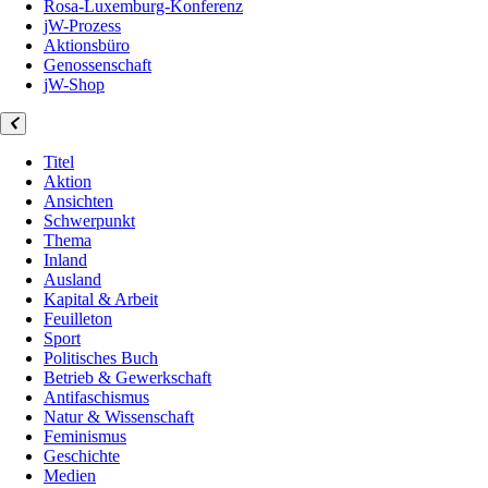
Rosa-Luxemburg-Konferenz
jW-Prozess
Aktionsbüro
Genossenschaft
jW-Shop
Titel
Aktion
Ansichten
Schwerpunkt
Thema
Inland
Ausland
Kapital & Arbeit
Feuilleton
Sport
Politisches Buch
Betrieb & Gewerkschaft
Antifaschismus
Natur & Wissenschaft
Feminismus
Geschichte
Medien