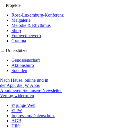
→ Projekte
Rosa-Luxemburg-Konferenz
Maigalerie
Melodie & Rhythmus
Shop
Fotowettbewerb
Granma
→ Unterstützen
Genossenschaft
Aktionsbüro
Spenden
Nach Hause, online und in
der App: die jW-Abos
Abonnieren Sie unsere Newsletter
Vertrag widerrufen
© junge Welt
© JW
Impressum/Datenschutz
AGB
Hilfe