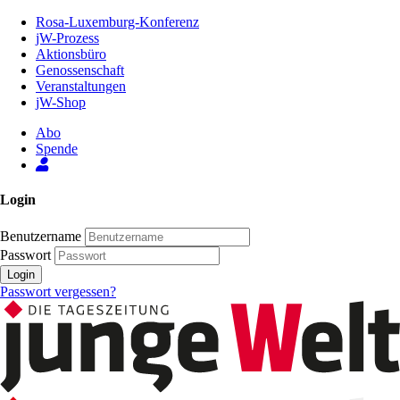
Zum
Rosa-Luxemburg-Konferenz
Inhalt
jW-Prozess
der
Aktionsbüro
Seite
Genossenschaft
Veranstaltungen
jW-Shop
Abo
Spende
Login
Benutzername
Passwort
Login
Passwort vergessen?