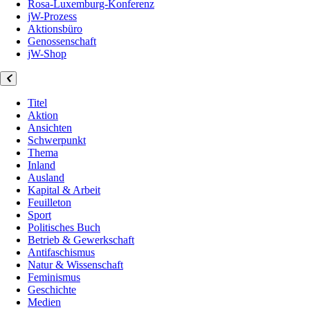
Rosa-Luxemburg-Konferenz
jW-Prozess
Aktionsbüro
Genossenschaft
jW-Shop
Titel
Aktion
Ansichten
Schwerpunkt
Thema
Inland
Ausland
Kapital & Arbeit
Feuilleton
Sport
Politisches Buch
Betrieb & Gewerkschaft
Antifaschismus
Natur & Wissenschaft
Feminismus
Geschichte
Medien