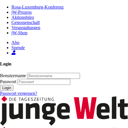
Zum
Rosa-Luxemburg-Konferenz
Inhalt
jW-Prozess
der
Aktionsbüro
Seite
Genossenschaft
Veranstaltungen
jW-Shop
Abo
Spende
Login
Benutzername
Passwort
Login
Passwort vergessen?