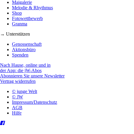
Maigalerie
Melodie & Rhythmus
Shop
Fotowettbewerb
Granma
→ Unterstützen
Genossenschaft
Aktionsbüro
Spenden
Nach Hause, online und in
der App: die jW-Abos
Abonnieren Sie unsere Newsletter
Vertrag widerrufen
© junge Welt
© JW
Impressum/Datenschutz
AGB
Hilfe