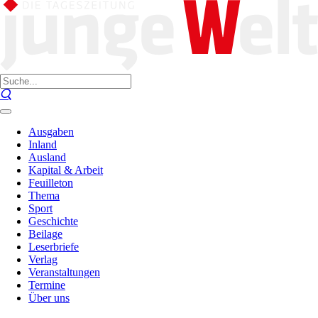
Ausgaben
Inland
Ausland
Kapital & Arbeit
Feuilleton
Thema
Sport
Geschichte
Beilage
Leserbriefe
Verlag
Veranstaltungen
Termine
Über uns