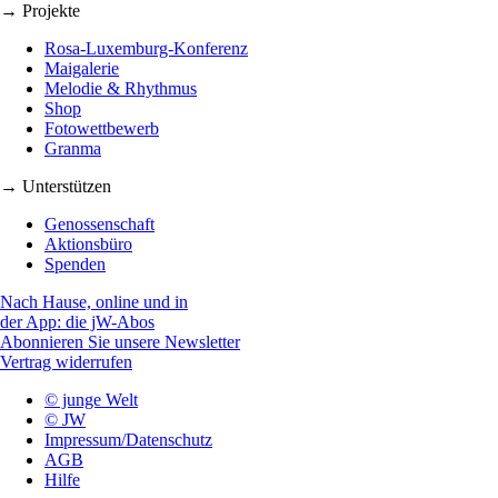
→ Projekte
Rosa-Luxemburg-Konferenz
Maigalerie
Melodie & Rhythmus
Shop
Fotowettbewerb
Granma
→ Unterstützen
Genossenschaft
Aktionsbüro
Spenden
Nach Hause, online und in
der App: die jW-Abos
Abonnieren Sie unsere Newsletter
Vertrag widerrufen
© junge Welt
© JW
Impressum/Datenschutz
AGB
Hilfe