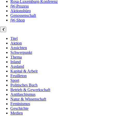
Rosa-Luxemburg-Konferenz
jW-Prozess
Aktionsbüro
Genossenschaft
jW-Shop
Titel
Aktion
Ansichten
Schwerpunkt
Thema
Inland
Ausland
Kapital & Arbeit
Feuilleton
Sport
Politisches Buch
Betrieb & Gewerkschaft
Antifaschismus
Natur & Wissenschaft
Feminismus
Geschichte
Medien