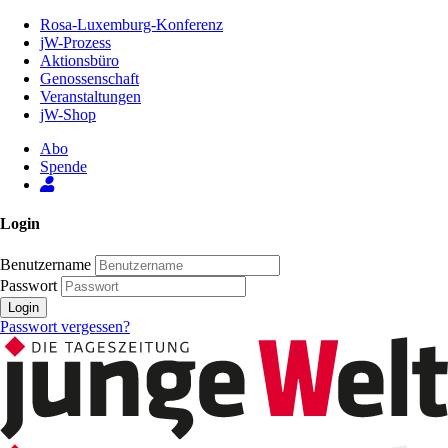
Zum
Rosa-Luxemburg-Konferenz
Inhalt
jW-Prozess
der
Aktionsbüro
Seite
Genossenschaft
Veranstaltungen
jW-Shop
Abo
Spende
Login
Benutzername
Passwort
Login
Passwort vergessen?