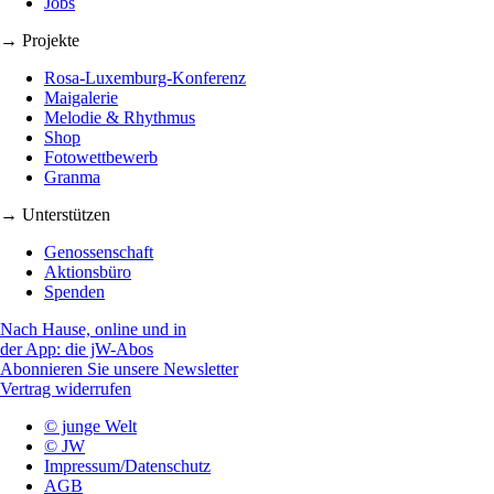
Jobs
→ Projekte
Rosa-Luxemburg-Konferenz
Maigalerie
Melodie & Rhythmus
Shop
Fotowettbewerb
Granma
→ Unterstützen
Genossenschaft
Aktionsbüro
Spenden
Nach Hause, online und in
der App: die jW-Abos
Abonnieren Sie unsere Newsletter
Vertrag widerrufen
© junge Welt
© JW
Impressum/Datenschutz
AGB