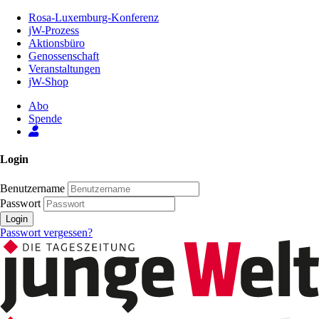
Zum
Rosa-Luxemburg-Konferenz
Inhalt
jW-Prozess
der
Aktionsbüro
Seite
Genossenschaft
Veranstaltungen
jW-Shop
Abo
Spende
Login
Benutzername
Passwort
Login
Passwort vergessen?