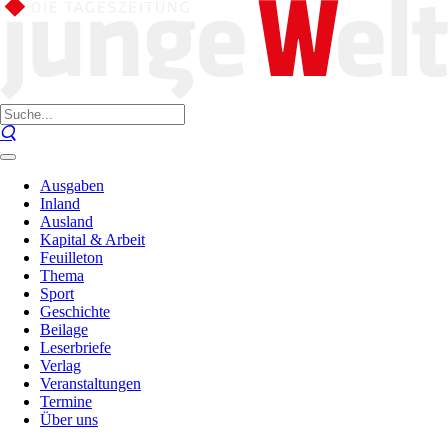
Ausgaben
Inland
Ausland
Kapital & Arbeit
Feuilleton
Thema
Sport
Geschichte
Beilage
Leserbriefe
Verlag
Veranstaltungen
Termine
Über uns