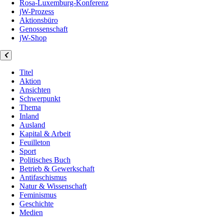
Rosa-Luxemburg-Konferenz
jW-Prozess
Aktionsbüro
Genossenschaft
jW-Shop
Titel
Aktion
Ansichten
Schwerpunkt
Thema
Inland
Ausland
Kapital & Arbeit
Feuilleton
Sport
Politisches Buch
Betrieb & Gewerkschaft
Antifaschismus
Natur & Wissenschaft
Feminismus
Geschichte
Medien