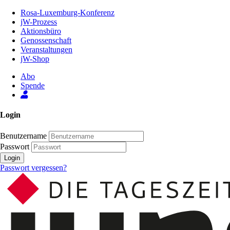
Zum
Rosa-Luxemburg-Konferenz
Inhalt
jW-Prozess
der
Aktionsbüro
Seite
Genossenschaft
Veranstaltungen
jW-Shop
Abo
Spende
Login
Benutzername
Passwort
Login
Passwort vergessen?