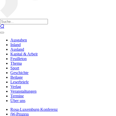
Ausgaben
Inland
Ausland
Kapital & Arbeit
Feuilleton
Thema
Sport
Geschichte
Beilage
Leserbriefe
Verlag
Veranstaltungen
Termine
Über uns
Rosa-Luxemburg-Konferenz
jW-Prozess