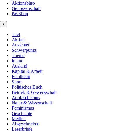
Aktionsbüro
Genossenschaft
jW-Shop
Titel
Aktion
Ansichten
Schwerpunkt
Thema
Inland
Ausland
Kapital & Arbeit
Feuilleton
Sport
Politisches Buch
Betrieb & Gewerkschaft
Antifaschismus
Natur & Wissenschaft
Feminismus
Geschichte
Medien
Abgeschrieben
Leserbriefe