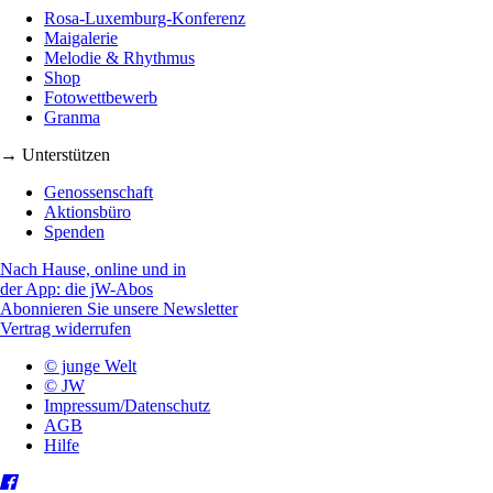
Rosa-Luxemburg-Konferenz
Maigalerie
Melodie & Rhythmus
Shop
Fotowettbewerb
Granma
→ Unterstützen
Genossenschaft
Aktionsbüro
Spenden
Nach Hause, online und in
der App: die jW-Abos
Abonnieren Sie unsere Newsletter
Vertrag widerrufen
© junge Welt
© JW
Impressum/Datenschutz
AGB
Hilfe