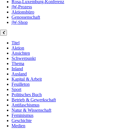
Rosa-Luxemburg-Konferenz
jW-Prozess
Aktionsbüro
Genossenschaft
jW-Shop
Titel
Aktion
Ansichten
Schwerpunkt
Thema
Inland
Ausland
Kapital & Arbeit
Feuilleton
Sport
Politisches Buch
Betrieb & Gewerkschaft
Antifaschismus
Natur & Wissenschaft
Feminismus
Geschichte
Medien