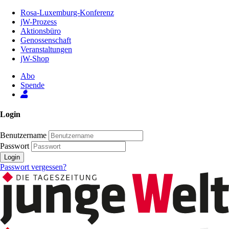
Zum
Rosa-Luxemburg-Konferenz
Inhalt
jW-Prozess
der
Aktionsbüro
Seite
Genossenschaft
Veranstaltungen
jW-Shop
Abo
Spende
Login
Benutzername
Passwort
Login
Passwort vergessen?