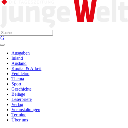
Ausgaben
Inland
Ausland
Kapital & Arbeit
Feuilleton
Thema
Sport
Geschichte
Beilage
Leserbriefe
Verlag
Veranstaltungen
Termine
Über uns