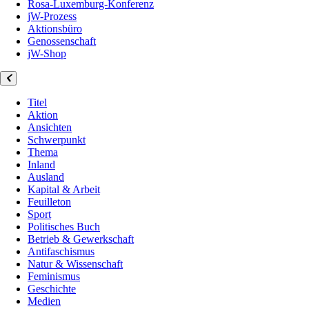
Rosa-Luxemburg-Konferenz
jW-Prozess
Aktionsbüro
Genossenschaft
jW-Shop
Titel
Aktion
Ansichten
Schwerpunkt
Thema
Inland
Ausland
Kapital & Arbeit
Feuilleton
Sport
Politisches Buch
Betrieb & Gewerkschaft
Antifaschismus
Natur & Wissenschaft
Feminismus
Geschichte
Medien