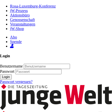
Zum
Rosa-Luxemburg-Konferenz
Inhalt
jW-Prozess
der
Aktionsbüro
Seite
Genossenschaft
Veranstaltungen
jW-Shop
Abo
Spende
Login
Benutzername
Passwort
Login
Passwort vergessen?