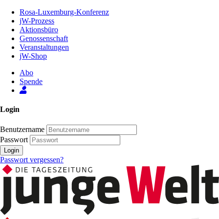
Zum
Rosa-Luxemburg-Konferenz
Inhalt
jW-Prozess
der
Aktionsbüro
Seite
Genossenschaft
Veranstaltungen
jW-Shop
Abo
Spende
Login
Benutzername
Passwort
Login
Passwort vergessen?