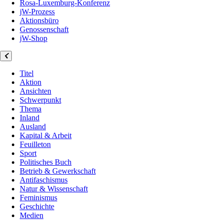
Rosa-Luxemburg-Konferenz
jW-Prozess
Aktionsbüro
Genossenschaft
jW-Shop
Titel
Aktion
Ansichten
Schwerpunkt
Thema
Inland
Ausland
Kapital & Arbeit
Feuilleton
Sport
Politisches Buch
Betrieb & Gewerkschaft
Antifaschismus
Natur & Wissenschaft
Feminismus
Geschichte
Medien