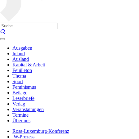
Ausgaben
Inland
Ausland
Kapital & Arbeit
Feuilleton
Thema
Sport
Feminismus
Beilage
Leserbriefe
Verlag
Veranstaltungen
Termine
Über uns
Rosa-Luxemburg-Konferenz
jW-Prozess