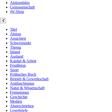
Aktionsbüro
Genossenschaft
jW-Shop
Titel
Aktion
Ansichten
Schwerpunkt
Thema
Inland
Ausland
Kapital & Arbeit
Feuilleton
Sport
Politisches Buch
Betrieb & Gewerkschaft
Antifaschismus
Natur & Wissenschaft
Feminismus
Geschichte
Medien
Abgeschrieben
Leserbriefe