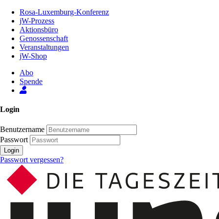
Zum
Rosa-Luxemburg-Konferenz
Inhalt
jW-Prozess
der
Aktionsbüro
Seite
Genossenschaft
Veranstaltungen
jW-Shop
Abo
Spende
Login
Benutzername
Passwort
Login
Passwort vergessen?