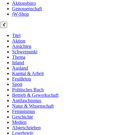
Aktionsbüro
Genossenschaft
jW-Shop
Titel
Aktion
Ansichten
Schwerpunkt
Thema
Inland
Ausland
Kapital & Arbeit
Feuilleton
Sport
Politisches Buch
Betrieb & Gewerkschaft
Antifaschismus
Natur & Wissenschaft
Feminismus
Geschichte
Medien
Abgeschrieben
Leserbriefe