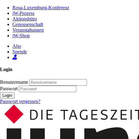
Zum
Rosa-Luxemburg-Konferenz
Inhalt
jW-Prozess
der
Aktionsbüro
Seite
Genossenschaft
Veranstaltungen
jW-Shop
Abo
Spende
Login
Benutzername
Passwort
Login
Passwort vergessen?