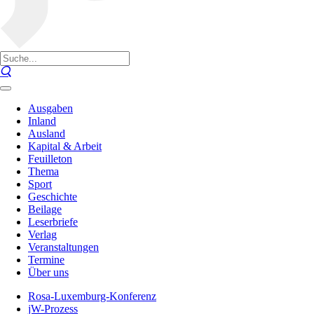
Ausgaben
Inland
Ausland
Kapital & Arbeit
Feuilleton
Thema
Sport
Geschichte
Beilage
Leserbriefe
Verlag
Veranstaltungen
Termine
Über uns
Rosa-Luxemburg-Konferenz
jW-Prozess