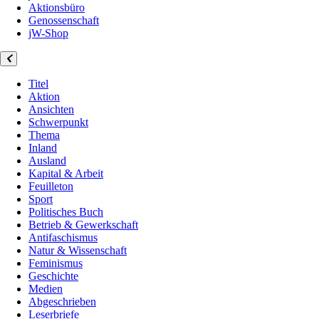
Aktionsbüro
Genossenschaft
jW-Shop
Titel
Aktion
Ansichten
Schwerpunkt
Thema
Inland
Ausland
Kapital & Arbeit
Feuilleton
Sport
Politisches Buch
Betrieb & Gewerkschaft
Antifaschismus
Natur & Wissenschaft
Feminismus
Geschichte
Medien
Abgeschrieben
Leserbriefe