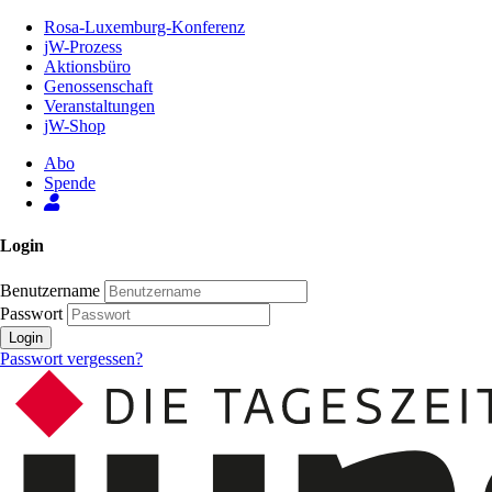
Zum
Rosa-Luxemburg-Konferenz
Inhalt
jW-Prozess
der
Aktionsbüro
Seite
Genossenschaft
Veranstaltungen
jW-Shop
Abo
Spende
Login
Benutzername
Passwort
Login
Passwort vergessen?