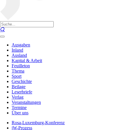
Ausgaben
Inland
Ausland
Kapital & Arbeit
Feuilleton
Thema
Sport
Geschichte
Beilage
Leserbriefe
Verlag
Veranstaltungen
Termine
Über uns
Rosa-Luxemburg-Konferenz
jW-Prozess