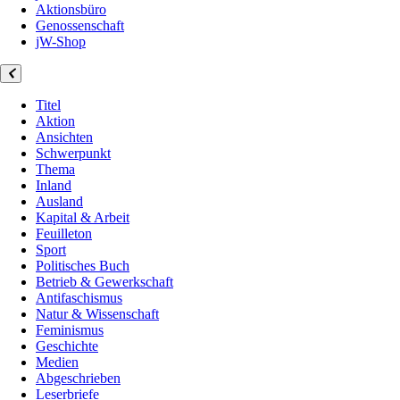
Aktionsbüro
Genossenschaft
jW-Shop
Titel
Aktion
Ansichten
Schwerpunkt
Thema
Inland
Ausland
Kapital & Arbeit
Feuilleton
Sport
Politisches Buch
Betrieb & Gewerkschaft
Antifaschismus
Natur & Wissenschaft
Feminismus
Geschichte
Medien
Abgeschrieben
Leserbriefe