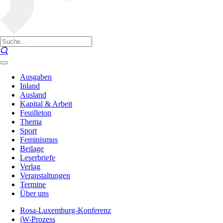
Ausgaben
Inland
Ausland
Kapital & Arbeit
Feuilleton
Thema
Sport
Feminismus
Beilage
Leserbriefe
Verlag
Veranstaltungen
Termine
Über uns
Rosa-Luxemburg-Konferenz
jW-Prozess