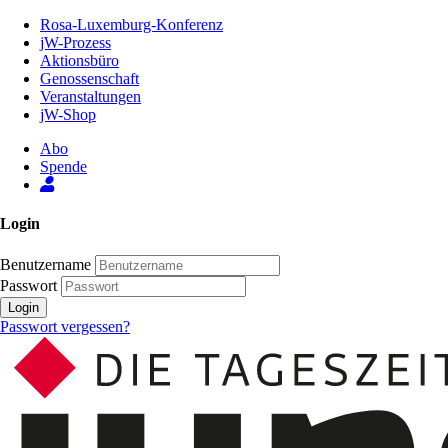
Zum
Rosa-Luxemburg-Konferenz
Inhalt
jW-Prozess
der
Aktionsbüro
Seite
Genossenschaft
Veranstaltungen
jW-Shop
Abo
Spende
Login
Benutzername
Passwort
Login
Passwort vergessen?