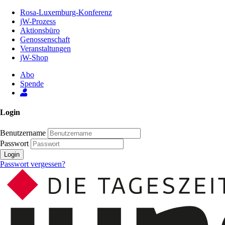
Zum
Rosa-Luxemburg-Konferenz
Inhalt
jW-Prozess
der
Aktionsbüro
Seite
Genossenschaft
Veranstaltungen
jW-Shop
Abo
Spende
Login
Benutzername
Passwort
Login
Passwort vergessen?