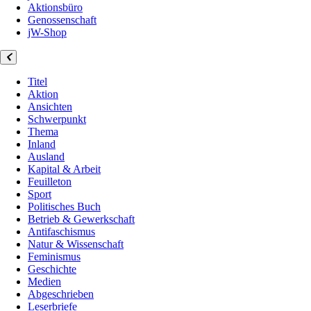
Aktionsbüro
Genossenschaft
jW-Shop
Titel
Aktion
Ansichten
Schwerpunkt
Thema
Inland
Ausland
Kapital & Arbeit
Feuilleton
Sport
Politisches Buch
Betrieb & Gewerkschaft
Antifaschismus
Natur & Wissenschaft
Feminismus
Geschichte
Medien
Abgeschrieben
Leserbriefe