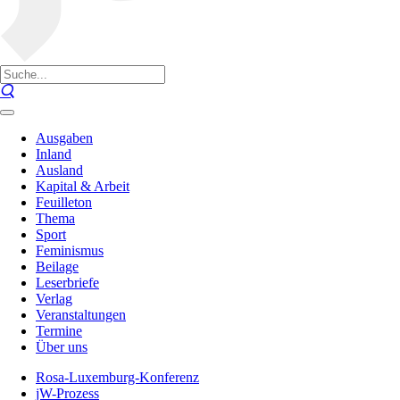
Ausgaben
Inland
Ausland
Kapital & Arbeit
Feuilleton
Thema
Sport
Feminismus
Beilage
Leserbriefe
Verlag
Veranstaltungen
Termine
Über uns
Rosa-Luxemburg-Konferenz
jW-Prozess