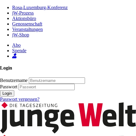
Zum
Rosa-Luxemburg-Konferenz
Inhalt
jW-Prozess
der
Aktionsbüro
Seite
Genossenschaft
Veranstaltungen
jW-Shop
Abo
Spende
Login
Benutzername
Passwort
Login
Passwort vergessen?