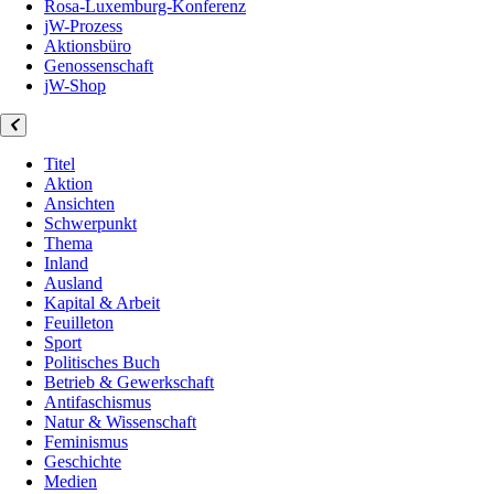
Rosa-Luxemburg-Konferenz
jW-Prozess
Aktionsbüro
Genossenschaft
jW-Shop
Titel
Aktion
Ansichten
Schwerpunkt
Thema
Inland
Ausland
Kapital & Arbeit
Feuilleton
Sport
Politisches Buch
Betrieb & Gewerkschaft
Antifaschismus
Natur & Wissenschaft
Feminismus
Geschichte
Medien