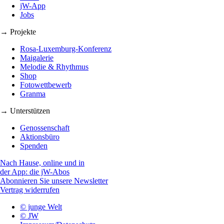
jW-App
Jobs
→ Projekte
Rosa-Luxemburg-Konferenz
Maigalerie
Melodie & Rhythmus
Shop
Fotowettbewerb
Granma
→ Unterstützen
Genossenschaft
Aktionsbüro
Spenden
Nach Hause, online und in
der App: die jW-Abos
Abonnieren Sie unsere Newsletter
Vertrag widerrufen
© junge Welt
© JW