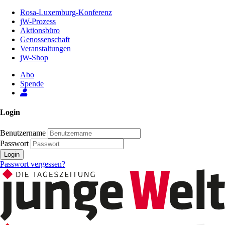
Zum
Rosa-Luxemburg-Konferenz
Inhalt
jW-Prozess
der
Aktionsbüro
Seite
Genossenschaft
Veranstaltungen
jW-Shop
Abo
Spende
Login
Benutzername
Passwort
Login
Passwort vergessen?