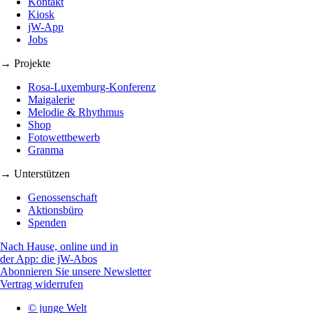
Kontakt
Kiosk
jW-App
Jobs
→ Projekte
Rosa-Luxemburg-Konferenz
Maigalerie
Melodie & Rhythmus
Shop
Fotowettbewerb
Granma
→ Unterstützen
Genossenschaft
Aktionsbüro
Spenden
Nach Hause, online und in
der App: die jW-Abos
Abonnieren Sie unsere Newsletter
Vertrag widerrufen
© junge Welt