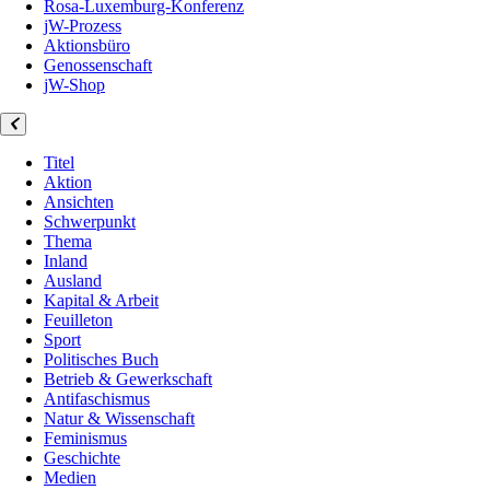
Rosa-Luxemburg-Konferenz
jW-Prozess
Aktionsbüro
Genossenschaft
jW-Shop
Titel
Aktion
Ansichten
Schwerpunkt
Thema
Inland
Ausland
Kapital & Arbeit
Feuilleton
Sport
Politisches Buch
Betrieb & Gewerkschaft
Antifaschismus
Natur & Wissenschaft
Feminismus
Geschichte
Medien