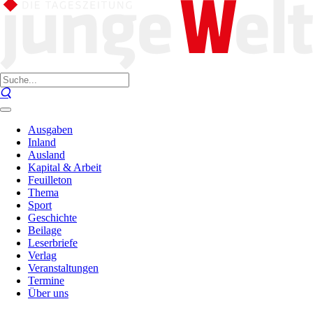
Ausgaben
Inland
Ausland
Kapital & Arbeit
Feuilleton
Thema
Sport
Geschichte
Beilage
Leserbriefe
Verlag
Veranstaltungen
Termine
Über uns