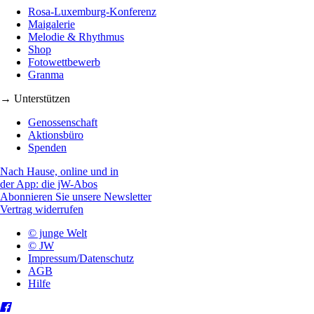
Rosa-Luxemburg-Konferenz
Maigalerie
Melodie & Rhythmus
Shop
Fotowettbewerb
Granma
→ Unterstützen
Genossenschaft
Aktionsbüro
Spenden
Nach Hause, online und in
der App: die jW-Abos
Abonnieren Sie unsere Newsletter
Vertrag widerrufen
© junge Welt
© JW
Impressum/Datenschutz
AGB
Hilfe