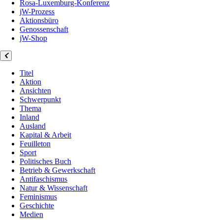
Rosa-Luxemburg-Konferenz
jW-Prozess
Aktionsbüro
Genossenschaft
jW-Shop
Titel
Aktion
Ansichten
Schwerpunkt
Thema
Inland
Ausland
Kapital & Arbeit
Feuilleton
Sport
Politisches Buch
Betrieb & Gewerkschaft
Antifaschismus
Natur & Wissenschaft
Feminismus
Geschichte
Medien