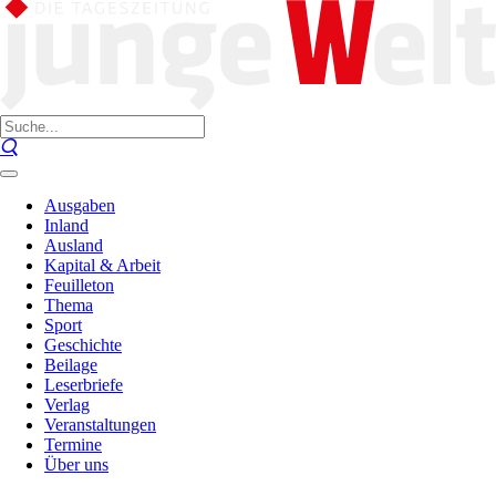
Ausgaben
Inland
Ausland
Kapital & Arbeit
Feuilleton
Thema
Sport
Geschichte
Beilage
Leserbriefe
Verlag
Veranstaltungen
Termine
Über uns