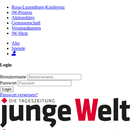
Zum
Rosa-Luxemburg-Konferenz
Inhalt
jW-Prozess
der
Aktionsbüro
Seite
Genossenschaft
Veranstaltungen
jW-Shop
Abo
Spende
Login
Benutzername
Passwort
Login
Passwort vergessen?