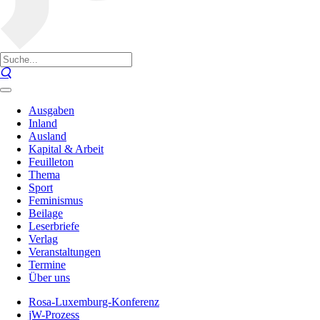
Ausgaben
Inland
Ausland
Kapital & Arbeit
Feuilleton
Thema
Sport
Feminismus
Beilage
Leserbriefe
Verlag
Veranstaltungen
Termine
Über uns
Rosa-Luxemburg-Konferenz
jW-Prozess