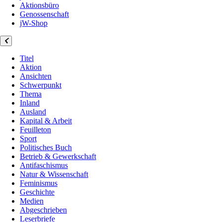
Aktionsbüro
Genossenschaft
jW-Shop
Titel
Aktion
Ansichten
Schwerpunkt
Thema
Inland
Ausland
Kapital & Arbeit
Feuilleton
Sport
Politisches Buch
Betrieb & Gewerkschaft
Antifaschismus
Natur & Wissenschaft
Feminismus
Geschichte
Medien
Abgeschrieben
Leserbriefe