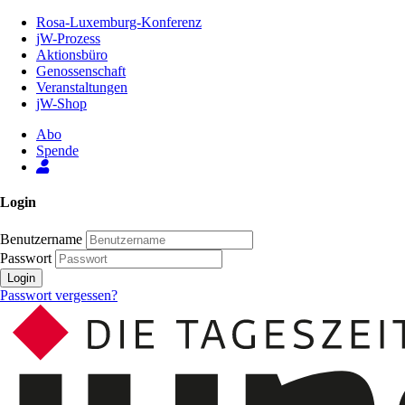
Zum
Rosa-Luxemburg-Konferenz
Inhalt
jW-Prozess
der
Aktionsbüro
Seite
Genossenschaft
Veranstaltungen
jW-Shop
Abo
Spende
Login
Benutzername
Passwort
Login
Passwort vergessen?