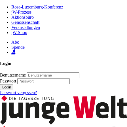
Zum
Rosa-Luxemburg-Konferenz
Inhalt
jW-Prozess
der
Aktionsbüro
Seite
Genossenschaft
Veranstaltungen
jW-Shop
Abo
Spende
Login
Benutzername
Passwort
Login
Passwort vergessen?