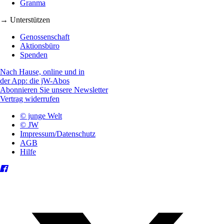
Granma
→ Unterstützen
Genossenschaft
Aktionsbüro
Spenden
Nach Hause, online und in
der App: die jW-Abos
Abonnieren Sie unsere Newsletter
Vertrag widerrufen
© junge Welt
© JW
Impressum/Datenschutz
AGB
Hilfe