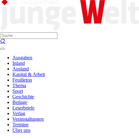
Ausgaben
Inland
Ausland
Kapital & Arbeit
Feuilleton
Thema
Sport
Geschichte
Beilage
Leserbriefe
Verlag
Veranstaltungen
Termine
Über uns