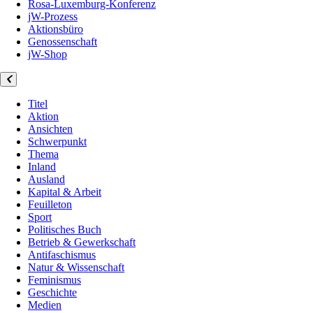
Rosa-Luxemburg-Konferenz
jW-Prozess
Aktionsbüro
Genossenschaft
jW-Shop
Titel
Aktion
Ansichten
Schwerpunkt
Thema
Inland
Ausland
Kapital & Arbeit
Feuilleton
Sport
Politisches Buch
Betrieb & Gewerkschaft
Antifaschismus
Natur & Wissenschaft
Feminismus
Geschichte
Medien