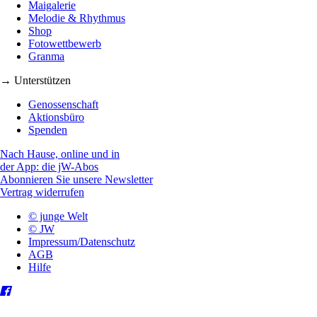
Maigalerie
Melodie & Rhythmus
Shop
Fotowettbewerb
Granma
→ Unterstützen
Genossenschaft
Aktionsbüro
Spenden
Nach Hause, online und in
der App: die jW-Abos
Abonnieren Sie unsere Newsletter
Vertrag widerrufen
© junge Welt
© JW
Impressum/Datenschutz
AGB
Hilfe