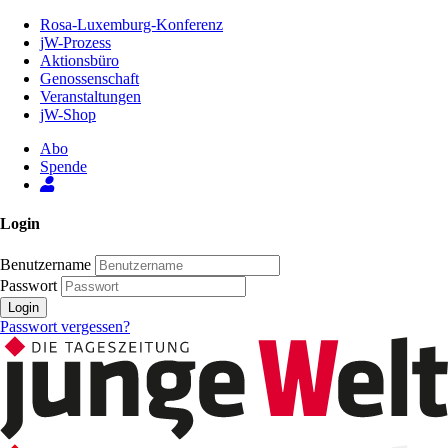
Zum
Rosa-Luxemburg-Konferenz
Inhalt
jW-Prozess
der
Aktionsbüro
Seite
Genossenschaft
Veranstaltungen
jW-Shop
Abo
Spende
Login
Benutzername
Passwort
Login
Passwort vergessen?