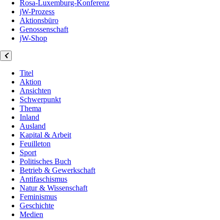
Rosa-Luxemburg-Konferenz
jW-Prozess
Aktionsbüro
Genossenschaft
jW-Shop
Titel
Aktion
Ansichten
Schwerpunkt
Thema
Inland
Ausland
Kapital & Arbeit
Feuilleton
Sport
Politisches Buch
Betrieb & Gewerkschaft
Antifaschismus
Natur & Wissenschaft
Feminismus
Geschichte
Medien