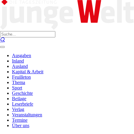
Ausgaben
Inland
Ausland
Kapital & Arbeit
Feuilleton
Thema
Sport
Geschichte
Beilage
Leserbriefe
Verlag
Veranstaltungen
Termine
Über uns