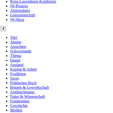
Rosa-Luxemburg-Konferenz
jW-Prozess
Aktionsbüro
Genossenschaft
jW-Shop
Titel
Aktion
Ansichten
Schwerpunkt
Thema
Inland
Ausland
Kapital & Arbeit
Feuilleton
Sport
Politisches Buch
Betrieb & Gewerkschaft
Antifaschismus
Natur & Wissenschaft
Feminismus
Geschichte
Medien