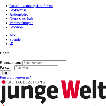
Zum
Rosa-Luxemburg-Konferenz
Inhalt
jW-Prozess
der
Aktionsbüro
Seite
Genossenschaft
Veranstaltungen
jW-Shop
Abo
Spende
Login
Benutzername
Passwort
Login
Passwort vergessen?