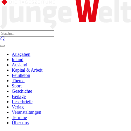
Ausgaben
Inland
Ausland
Kapital & Arbeit
Feuilleton
Thema
Sport
Geschichte
Beilage
Leserbriefe
Verlag
Veranstaltungen
Termine
Über uns