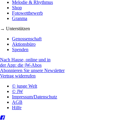
Melodie & Rhythmus
Shop
Fotowettbewerb
Granma
→ Unterstützen
Genossenschaft
Aktionsbüro
Spenden
Nach Hause, online und in
der App: die jW-Abos
Abonnieren Sie unsere Newsletter
Vertrag widerrufen
© junge Welt
© JW
Impressum/Datenschutz
AGB
Hilfe