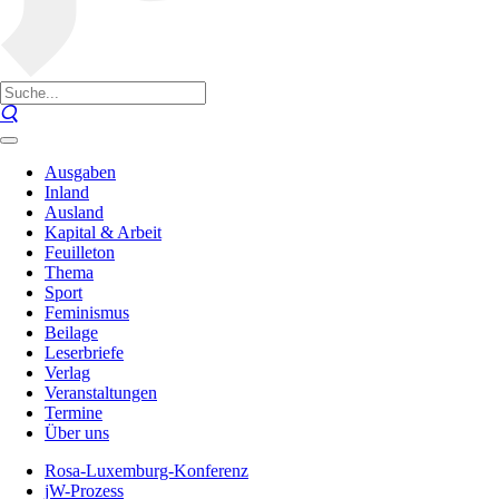
Ausgaben
Inland
Ausland
Kapital & Arbeit
Feuilleton
Thema
Sport
Feminismus
Beilage
Leserbriefe
Verlag
Veranstaltungen
Termine
Über uns
Rosa-Luxemburg-Konferenz
jW-Prozess