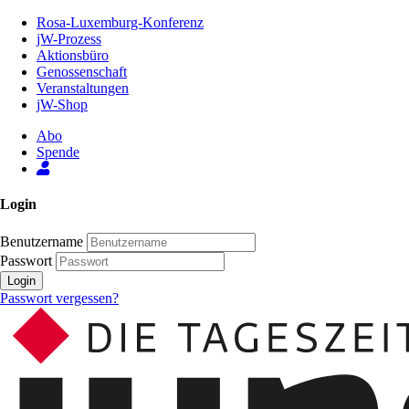
Zum
Rosa-Luxemburg-Konferenz
Inhalt
jW-Prozess
der
Aktionsbüro
Seite
Genossenschaft
Veranstaltungen
jW-Shop
Abo
Spende
Login
Benutzername
Passwort
Login
Passwort vergessen?