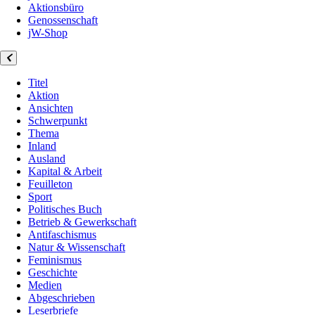
Aktionsbüro
Genossenschaft
jW-Shop
Titel
Aktion
Ansichten
Schwerpunkt
Thema
Inland
Ausland
Kapital & Arbeit
Feuilleton
Sport
Politisches Buch
Betrieb & Gewerkschaft
Antifaschismus
Natur & Wissenschaft
Feminismus
Geschichte
Medien
Abgeschrieben
Leserbriefe