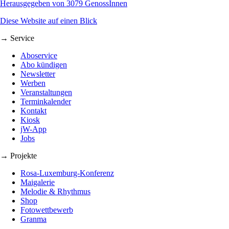
Herausgegeben von 3079 GenossInnen
Diese Website auf einen Blick
→ Service
Aboservice
Abo kündigen
Newsletter
Werben
Veranstaltungen
Terminkalender
Kontakt
Kiosk
jW-App
Jobs
→ Projekte
Rosa-Luxemburg-Konferenz
Maigalerie
Melodie & Rhythmus
Shop
Fotowettbewerb
Granma