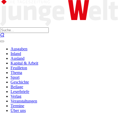
Ausgaben
Inland
Ausland
Kapital & Arbeit
Feuilleton
Thema
Sport
Geschichte
Beilage
Leserbriefe
Verlag
Veranstaltungen
Termine
Über uns