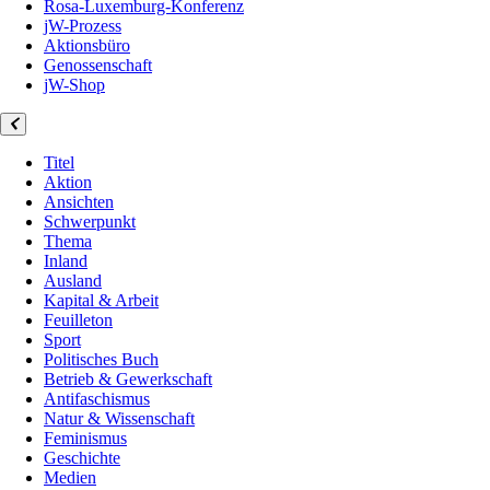
Rosa-Luxemburg-Konferenz
jW-Prozess
Aktionsbüro
Genossenschaft
jW-Shop
Titel
Aktion
Ansichten
Schwerpunkt
Thema
Inland
Ausland
Kapital & Arbeit
Feuilleton
Sport
Politisches Buch
Betrieb & Gewerkschaft
Antifaschismus
Natur & Wissenschaft
Feminismus
Geschichte
Medien