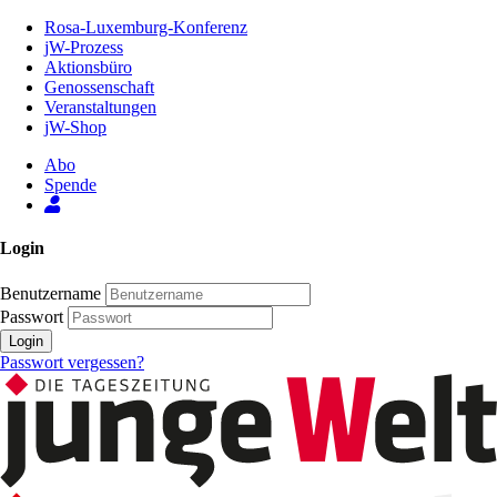
Zum
Rosa-Luxemburg-Konferenz
Inhalt
jW-Prozess
der
Aktionsbüro
Seite
Genossenschaft
Veranstaltungen
jW-Shop
Abo
Spende
Login
Benutzername
Passwort
Login
Passwort vergessen?