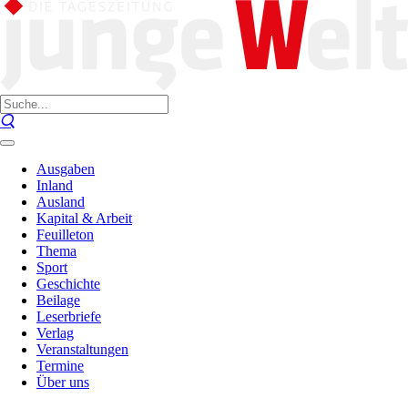
Ausgaben
Inland
Ausland
Kapital & Arbeit
Feuilleton
Thema
Sport
Geschichte
Beilage
Leserbriefe
Verlag
Veranstaltungen
Termine
Über uns