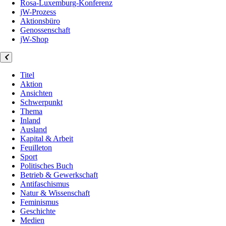
Rosa-Luxemburg-Konferenz
jW-Prozess
Aktionsbüro
Genossenschaft
jW-Shop
Titel
Aktion
Ansichten
Schwerpunkt
Thema
Inland
Ausland
Kapital & Arbeit
Feuilleton
Sport
Politisches Buch
Betrieb & Gewerkschaft
Antifaschismus
Natur & Wissenschaft
Feminismus
Geschichte
Medien