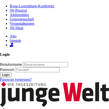
Zum
Rosa-Luxemburg-Konferenz
Inhalt
jW-Prozess
der
Aktionsbüro
Seite
Genossenschaft
Veranstaltungen
jW-Shop
Abo
Spende
Login
Benutzername
Passwort
Login
Passwort vergessen?