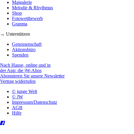
Maigalerie
Melodie & Rhythmus
Shop
Fotowettbewerb
Granma
→ Unterstützen
Genossenschaft
Aktionsbüro
Spenden
Nach Hause, online und in
der App: die jW-Abos
Abonnieren Sie unsere Newsletter
Vertrag widerrufen
© junge Welt
© JW
Impressum/Datenschutz
AGB
Hilfe