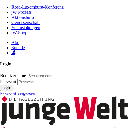
Zum
Rosa-Luxemburg-Konferenz
Inhalt
jW-Prozess
der
Aktionsbüro
Seite
Genossenschaft
Veranstaltungen
jW-Shop
Abo
Spende
Login
Benutzername
Passwort
Login
Passwort vergessen?