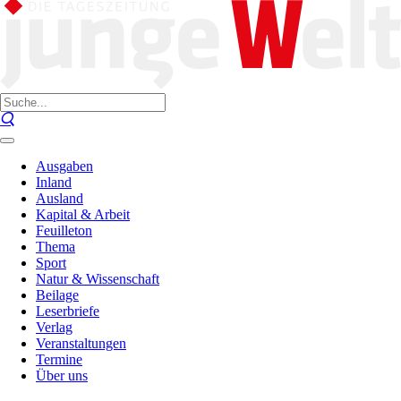
Ausgaben
Inland
Ausland
Kapital & Arbeit
Feuilleton
Thema
Sport
Natur & Wissenschaft
Beilage
Leserbriefe
Verlag
Veranstaltungen
Termine
Über uns