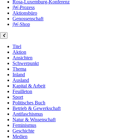
Rosa-Luxemburg-Konferenz
jW-Prozess
Aktionsbüro
Genossenschaft
jW-Shop
Titel
Aktion
Ansichten
Schwerpunkt
Thema
Inland
Ausland
Kapital & Arbeit
Feuilleton
Sport
Politisches Buch
Betrieb & Gewerkschaft
Antifaschismus
Natur & Wissenschaft
Feminismus
Geschichte
Medien