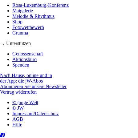
Rosa-Luxemburg-Konferenz
Maigalerie
Melodie & Rhythmus
Shop
Fotowettbewerb
Granma
→ Unterstützen
Genossenschaft
Aktionsbüro
Spenden
Nach Hause, online und in
der App: die jW-Abos
Abonnieren Sie unsere Newsletter
Vertrag widerrufen
© junge Welt
© JW
Impressum/Datenschutz
AGB
Hilfe