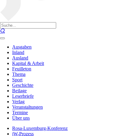
Ausgaben
Inland
Ausland
Kapital & Arbeit
Feuilleton
Thema
Sport
Geschichte
Beilage
Leserbriefe
Verlag
Veranstaltungen
Termine
Über uns
Rosa-Luxemburg-Konferenz
jW-Prozess