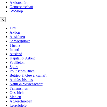
Aktionsbüro
Genossenschaft
jW-Shop
Titel
Aktion
Ansichten
Schwerpunkt
Thema
Inland
Ausland
Kapital & Arbeit
Feuilleton
Sport
Politisches Buch
Betrieb & Gewerkschaft
Antifaschismus
Natur & Wissenschaft
Feminismus
Geschichte
Medien
Abgeschrieben
Leserbriefe