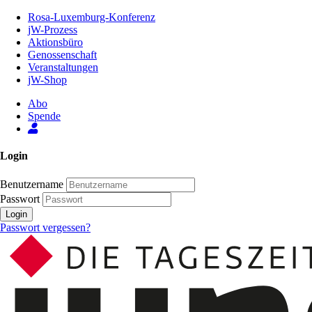
Zum
Rosa-Luxemburg-Konferenz
Inhalt
jW-Prozess
der
Aktionsbüro
Seite
Genossenschaft
Veranstaltungen
jW-Shop
Abo
Spende
Login
Benutzername
Passwort
Login
Passwort vergessen?