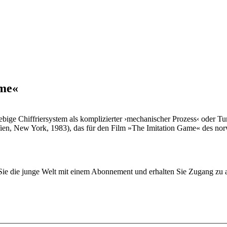
ame«
iebige Chiffriersystem als komplizierter ›mechanischer Prozess‹ oder T
n, New York, 1983), das für den Film »The Imitation Game« des norw
n Sie die junge Welt mit einem Abonnement und erhalten Sie Zugang z