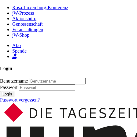
Zum
Rosa-Luxemburg-Konferenz
Inhalt
jW-Prozess
der
Aktionsbüro
Seite
Genossenschaft
Veranstaltungen
jW-Shop
Abo
Spende
Login
Benutzername
Passwort
Login
Passwort vergessen?