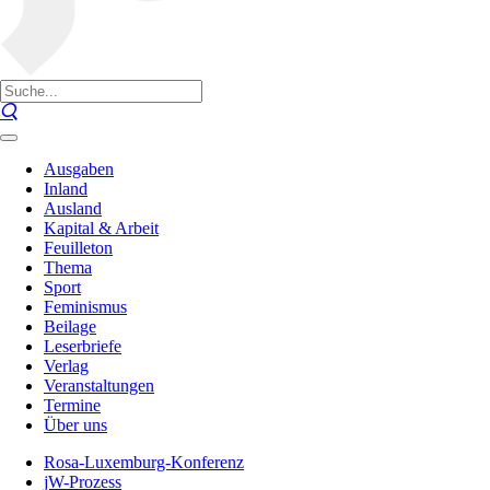
Ausgaben
Inland
Ausland
Kapital & Arbeit
Feuilleton
Thema
Sport
Feminismus
Beilage
Leserbriefe
Verlag
Veranstaltungen
Termine
Über uns
Rosa-Luxemburg-Konferenz
jW-Prozess