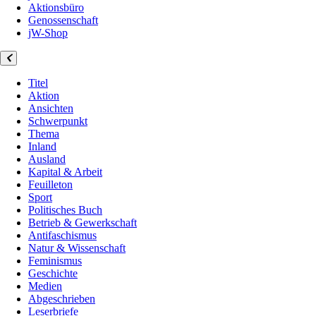
Aktionsbüro
Genossenschaft
jW-Shop
Titel
Aktion
Ansichten
Schwerpunkt
Thema
Inland
Ausland
Kapital & Arbeit
Feuilleton
Sport
Politisches Buch
Betrieb & Gewerkschaft
Antifaschismus
Natur & Wissenschaft
Feminismus
Geschichte
Medien
Abgeschrieben
Leserbriefe