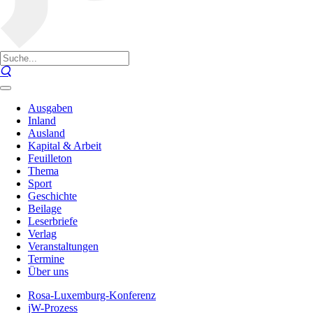
Ausgaben
Inland
Ausland
Kapital & Arbeit
Feuilleton
Thema
Sport
Geschichte
Beilage
Leserbriefe
Verlag
Veranstaltungen
Termine
Über uns
Rosa-Luxemburg-Konferenz
jW-Prozess