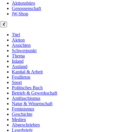
Aktionsbüro
Genossenschaft
jW-Shop
Titel
Aktion
Ansichten
Schwerpunkt
Thema
Inland
Ausland
Kapital & Arbeit
Feuilleton
Sport
Politisches Buch
Betrieb & Gewerkschaft
Antifaschismus
Natur & Wissenschaft
Feminismus
Geschichte
Medien
Abgeschrieben
Leserbriefe