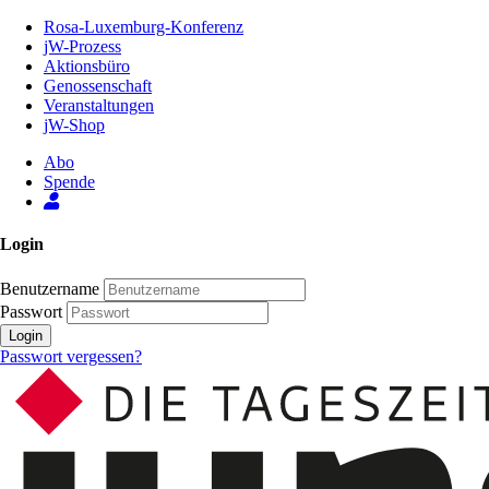
Zum
Rosa-Luxemburg-Konferenz
Inhalt
jW-Prozess
der
Aktionsbüro
Seite
Genossenschaft
Veranstaltungen
jW-Shop
Abo
Spende
Login
Benutzername
Passwort
Login
Passwort vergessen?