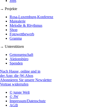
Jobs
→ Projekte
Rosa-Luxemburg-Konferenz
Maigalerie
Melodie & Rhythmus
Shop
Fotowettbewerb
Granma
→ Unterstützen
Genossenschaft
Aktionsbüro
Spenden
Nach Hause, online und in
der App: die jW-Abos
Abonnieren Sie unsere Newsletter
Vertrag widerrufen
© junge Welt
© JW
Impressum/Datenschutz
AGB