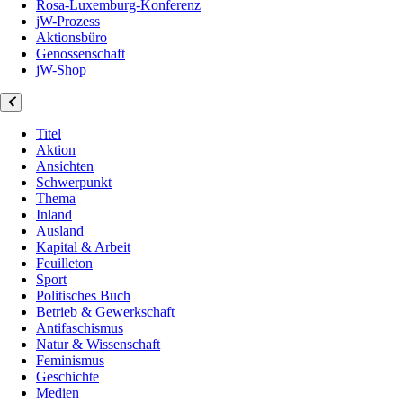
Rosa-Luxemburg-Konferenz
jW-Prozess
Aktionsbüro
Genossenschaft
jW-Shop
Titel
Aktion
Ansichten
Schwerpunkt
Thema
Inland
Ausland
Kapital & Arbeit
Feuilleton
Sport
Politisches Buch
Betrieb & Gewerkschaft
Antifaschismus
Natur & Wissenschaft
Feminismus
Geschichte
Medien