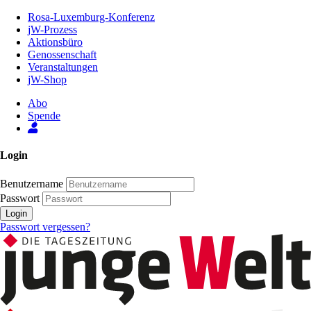
Zum
Rosa-Luxemburg-Konferenz
Inhalt
jW-Prozess
der
Aktionsbüro
Seite
Genossenschaft
Veranstaltungen
jW-Shop
Abo
Spende
Login
Benutzername
Passwort
Login
Passwort vergessen?