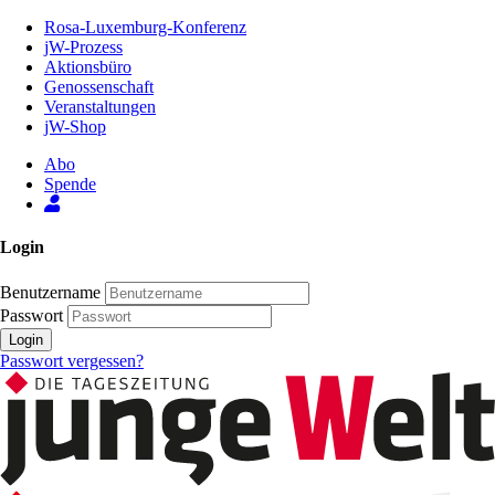
Zum
Rosa-Luxemburg-Konferenz
Inhalt
jW-Prozess
der
Aktionsbüro
Seite
Genossenschaft
Veranstaltungen
jW-Shop
Abo
Spende
Login
Benutzername
Passwort
Login
Passwort vergessen?