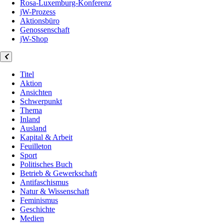
Rosa-Luxemburg-Konferenz
jW-Prozess
Aktionsbüro
Genossenschaft
jW-Shop
Titel
Aktion
Ansichten
Schwerpunkt
Thema
Inland
Ausland
Kapital & Arbeit
Feuilleton
Sport
Politisches Buch
Betrieb & Gewerkschaft
Antifaschismus
Natur & Wissenschaft
Feminismus
Geschichte
Medien