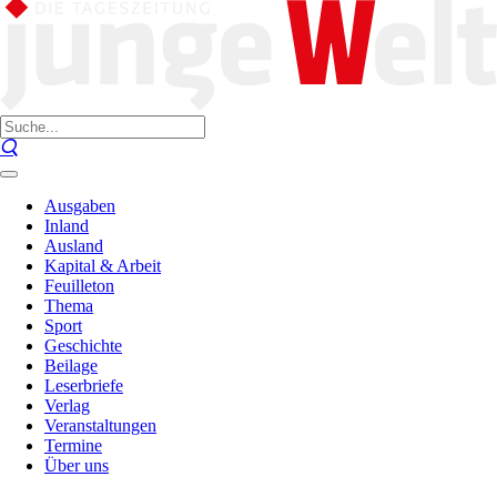
Ausgaben
Inland
Ausland
Kapital & Arbeit
Feuilleton
Thema
Sport
Geschichte
Beilage
Leserbriefe
Verlag
Veranstaltungen
Termine
Über uns