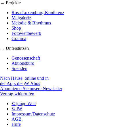
→ Projekte
Rosa-Luxemburg-Konferenz
Maigalerie
Melodie & Rhythmus
Shop
Fotowettbewerb
Granma
→ Unterstützen
Genossenschaft
Aktionsbüro
Spenden
Nach Hause, online und in
der App: die jW-Abos
Abonnieren Sie unsere Newsletter
Vertrag widerrufen
© junge Welt
© JW
Impressum/Datenschutz
AGB
Hilfe