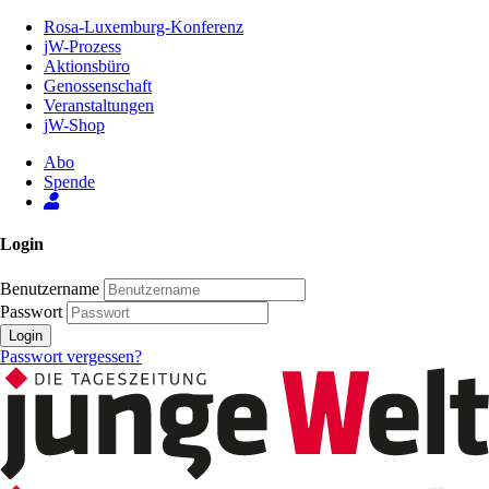
Zum
Rosa-Luxemburg-Konferenz
Inhalt
jW-Prozess
der
Aktionsbüro
Seite
Genossenschaft
Veranstaltungen
jW-Shop
Abo
Spende
Login
Benutzername
Passwort
Login
Passwort vergessen?