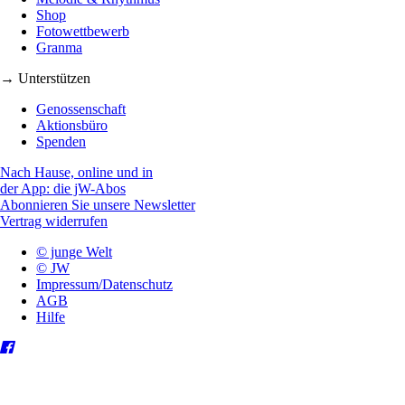
Shop
Fotowettbewerb
Granma
→ Unterstützen
Genossenschaft
Aktionsbüro
Spenden
Nach Hause, online und in
der App: die jW-Abos
Abonnieren Sie unsere Newsletter
Vertrag widerrufen
© junge Welt
© JW
Impressum/Datenschutz
AGB
Hilfe