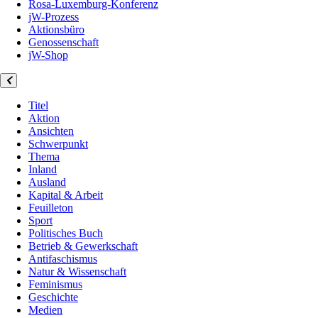
Rosa-Luxemburg-Konferenz
jW-Prozess
Aktionsbüro
Genossenschaft
jW-Shop
Titel
Aktion
Ansichten
Schwerpunkt
Thema
Inland
Ausland
Kapital & Arbeit
Feuilleton
Sport
Politisches Buch
Betrieb & Gewerkschaft
Antifaschismus
Natur & Wissenschaft
Feminismus
Geschichte
Medien