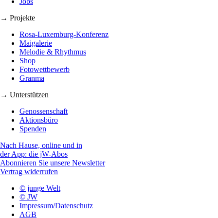
Jobs
→ Projekte
Rosa-Luxemburg-Konferenz
Maigalerie
Melodie & Rhythmus
Shop
Fotowettbewerb
Granma
→ Unterstützen
Genossenschaft
Aktionsbüro
Spenden
Nach Hause, online und in
der App: die jW-Abos
Abonnieren Sie unsere Newsletter
Vertrag widerrufen
© junge Welt
© JW
Impressum/Datenschutz
AGB