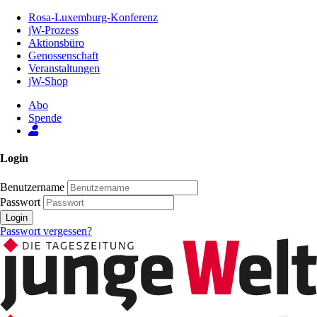
Zum
Rosa-Luxemburg-Konferenz
Inhalt
jW-Prozess
der
Aktionsbüro
Seite
Genossenschaft
Veranstaltungen
jW-Shop
Abo
Spende
Login
Benutzername
Passwort
Login
Passwort vergessen?