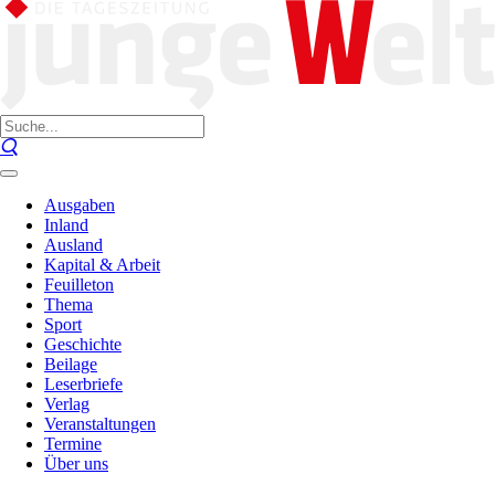
Ausgaben
Inland
Ausland
Kapital & Arbeit
Feuilleton
Thema
Sport
Geschichte
Beilage
Leserbriefe
Verlag
Veranstaltungen
Termine
Über uns