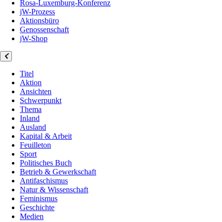
Rosa-Luxemburg-Konferenz
jW-Prozess
Aktionsbüro
Genossenschaft
jW-Shop
Titel
Aktion
Ansichten
Schwerpunkt
Thema
Inland
Ausland
Kapital & Arbeit
Feuilleton
Sport
Politisches Buch
Betrieb & Gewerkschaft
Antifaschismus
Natur & Wissenschaft
Feminismus
Geschichte
Medien