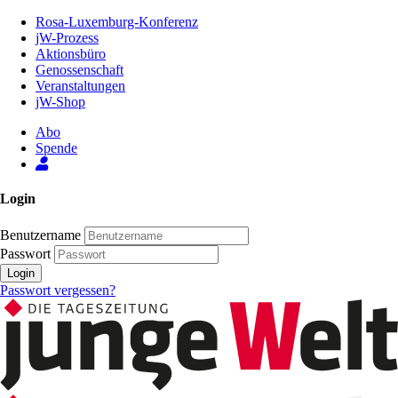
Zum
Rosa-Luxemburg-Konferenz
Inhalt
jW-Prozess
der
Aktionsbüro
Seite
Genossenschaft
Veranstaltungen
jW-Shop
Abo
Spende
Login
Benutzername
Passwort
Login
Passwort vergessen?