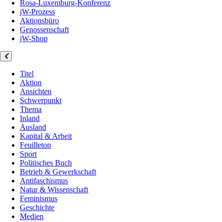
Rosa-Luxemburg-Konferenz
jW-Prozess
Aktionsbüro
Genossenschaft
jW-Shop
Titel
Aktion
Ansichten
Schwerpunkt
Thema
Inland
Ausland
Kapital & Arbeit
Feuilleton
Sport
Politisches Buch
Betrieb & Gewerkschaft
Antifaschismus
Natur & Wissenschaft
Feminismus
Geschichte
Medien