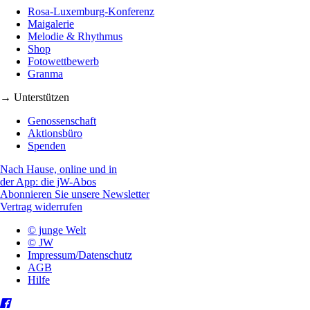
Rosa-Luxemburg-Konferenz
Maigalerie
Melodie & Rhythmus
Shop
Fotowettbewerb
Granma
→ Unterstützen
Genossenschaft
Aktionsbüro
Spenden
Nach Hause, online und in
der App: die jW-Abos
Abonnieren Sie unsere Newsletter
Vertrag widerrufen
© junge Welt
© JW
Impressum/Datenschutz
AGB
Hilfe