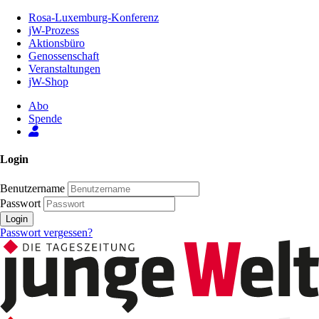
Zum
Rosa-Luxemburg-Konferenz
Inhalt
jW-Prozess
der
Aktionsbüro
Seite
Genossenschaft
Veranstaltungen
jW-Shop
Abo
Spende
Login
Benutzername
Passwort
Login
Passwort vergessen?