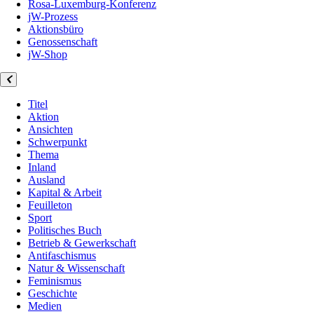
Rosa-Luxemburg-Konferenz
jW-Prozess
Aktionsbüro
Genossenschaft
jW-Shop
Titel
Aktion
Ansichten
Schwerpunkt
Thema
Inland
Ausland
Kapital & Arbeit
Feuilleton
Sport
Politisches Buch
Betrieb & Gewerkschaft
Antifaschismus
Natur & Wissenschaft
Feminismus
Geschichte
Medien