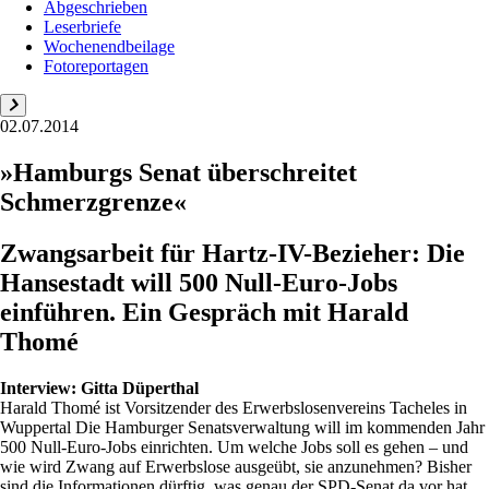
Abgeschrieben
Leserbriefe
Wochenendbeilage
Fotoreportagen
02.07.2014
»Hamburgs Senat überschreitet
Schmerzgrenze«
Zwangsarbeit für Hartz-IV-Bezieher: Die
Hansestadt will 500 Null-Euro-Jobs
einführen. Ein Gespräch mit Harald
Thomé
Interview:
Gitta Düperthal
Harald Thomé ist ­Vorsitzender des ­Erwerbslosenvereins ­Tacheles in
Wuppertal Die Hamburger Senatsverwaltung will im kommenden Jahr
500 Null-Euro-Jobs einrichten. Um welche Jobs soll es gehen – und
wie wird Zwang auf Erwerbslose ausgeübt, sie anzunehmen? Bisher
sind die Informationen dürftig, was genau der SPD-Senat da vor hat.