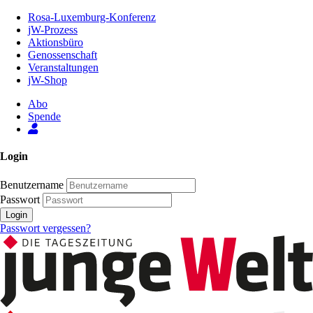
Zum
Rosa-Luxemburg-Konferenz
Inhalt
jW-Prozess
der
Aktionsbüro
Seite
Genossenschaft
Veranstaltungen
jW-Shop
Abo
Spende
Login
Benutzername
Passwort
Login
Passwort vergessen?