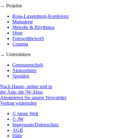
→ Projekte
Rosa-Luxemburg-Konferenz
Maigalerie
Melodie & Rhythmus
Shop
Fotowettbewerb
Granma
→ Unterstützen
Genossenschaft
Aktionsbüro
Spenden
Nach Hause, online und in
der App: die jW-Abos
Abonnieren Sie unsere Newsletter
Vertrag widerrufen
© junge Welt
© JW
Impressum/Datenschutz
AGB
Hilfe