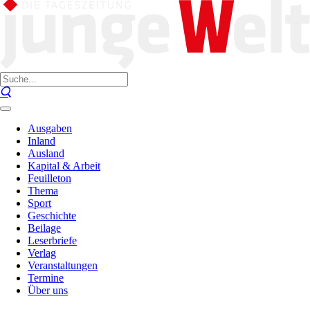
Ausgaben
Inland
Ausland
Kapital & Arbeit
Feuilleton
Thema
Sport
Geschichte
Beilage
Leserbriefe
Verlag
Veranstaltungen
Termine
Über uns