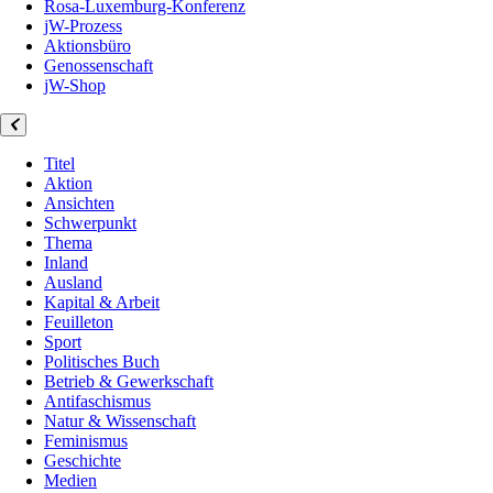
Rosa-Luxemburg-Konferenz
jW-Prozess
Aktionsbüro
Genossenschaft
jW-Shop
Titel
Aktion
Ansichten
Schwerpunkt
Thema
Inland
Ausland
Kapital & Arbeit
Feuilleton
Sport
Politisches Buch
Betrieb & Gewerkschaft
Antifaschismus
Natur & Wissenschaft
Feminismus
Geschichte
Medien