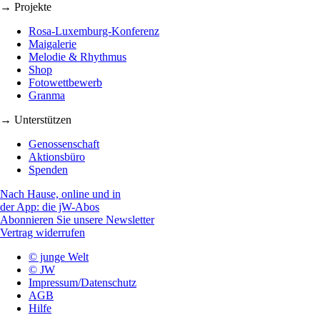
→ Projekte
Rosa-Luxemburg-Konferenz
Maigalerie
Melodie & Rhythmus
Shop
Fotowettbewerb
Granma
→ Unterstützen
Genossenschaft
Aktionsbüro
Spenden
Nach Hause, online und in
der App: die jW-Abos
Abonnieren Sie unsere Newsletter
Vertrag widerrufen
© junge Welt
© JW
Impressum/Datenschutz
AGB
Hilfe