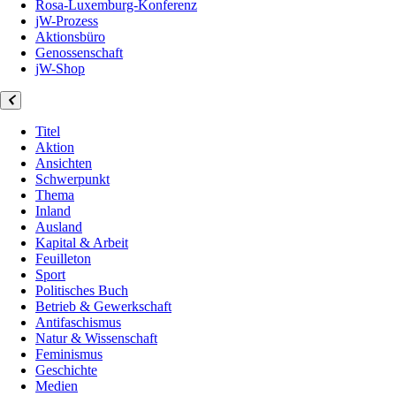
Rosa-Luxemburg-Konferenz
jW-Prozess
Aktionsbüro
Genossenschaft
jW-Shop
Titel
Aktion
Ansichten
Schwerpunkt
Thema
Inland
Ausland
Kapital & Arbeit
Feuilleton
Sport
Politisches Buch
Betrieb & Gewerkschaft
Antifaschismus
Natur & Wissenschaft
Feminismus
Geschichte
Medien