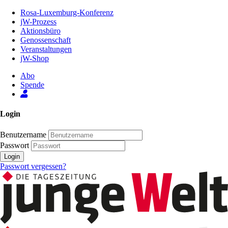
Zum
Rosa-Luxemburg-Konferenz
Inhalt
jW-Prozess
der
Aktionsbüro
Seite
Genossenschaft
Veranstaltungen
jW-Shop
Abo
Spende
Login
Benutzername
Passwort
Login
Passwort vergessen?