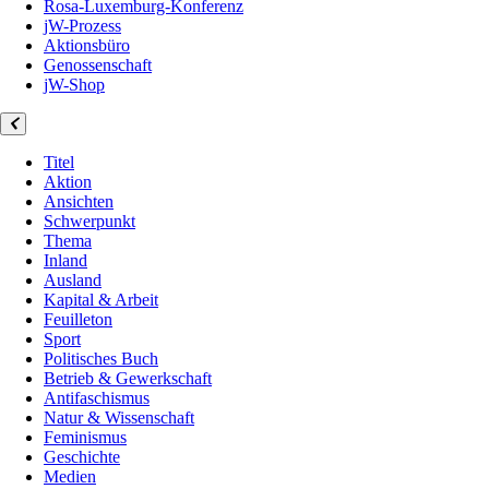
Rosa-Luxemburg-Konferenz
jW-Prozess
Aktionsbüro
Genossenschaft
jW-Shop
Titel
Aktion
Ansichten
Schwerpunkt
Thema
Inland
Ausland
Kapital & Arbeit
Feuilleton
Sport
Politisches Buch
Betrieb & Gewerkschaft
Antifaschismus
Natur & Wissenschaft
Feminismus
Geschichte
Medien