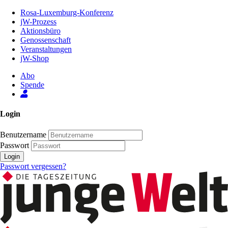
Zum
Rosa-Luxemburg-Konferenz
Inhalt
jW-Prozess
der
Aktionsbüro
Seite
Genossenschaft
Veranstaltungen
jW-Shop
Abo
Spende
Login
Benutzername
Passwort
Login
Passwort vergessen?