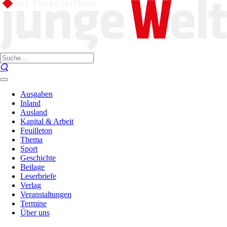
Ausgaben
Inland
Ausland
Kapital & Arbeit
Feuilleton
Thema
Sport
Geschichte
Beilage
Leserbriefe
Verlag
Veranstaltungen
Termine
Über uns