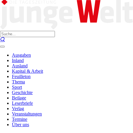
Ausgaben
Inland
Ausland
Kapital & Arbeit
Feuilleton
Thema
Sport
Geschichte
Beilage
Leserbriefe
Verlag
Veranstaltungen
Termine
Über uns