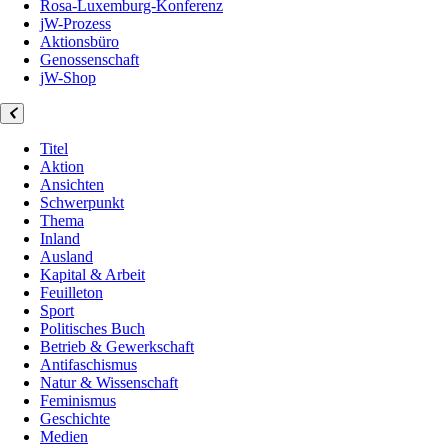
Rosa-Luxemburg-Konferenz
jW-Prozess
Aktionsbüro
Genossenschaft
jW-Shop
Titel
Aktion
Ansichten
Schwerpunkt
Thema
Inland
Ausland
Kapital & Arbeit
Feuilleton
Sport
Politisches Buch
Betrieb & Gewerkschaft
Antifaschismus
Natur & Wissenschaft
Feminismus
Geschichte
Medien