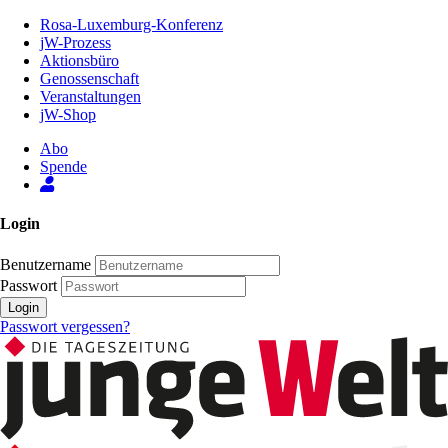
Zum
Rosa-Luxemburg-Konferenz
Inhalt
jW-Prozess
der
Aktionsbüro
Seite
Genossenschaft
Veranstaltungen
jW-Shop
Abo
Spende
Login
Benutzername
Passwort
Login
Passwort vergessen?