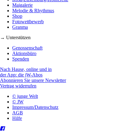
Maigalerie
Melodie & Rhythmus
Shop
Fotowettbewerb
Granma
→ Unterstützen
Genossenschaft
Aktionsbüro
Spenden
Nach Hause, online und in
der App: die jW-Abos
Abonnieren Sie unsere Newsletter
Vertrag widerrufen
© junge Welt
© JW
Impressum/Datenschutz
AGB
Hilfe