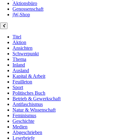
Aktionsbüro
Genossenschaft
jW-Shop
Titel
Aktion
Ansichten
Schwerpunkt
Thema
Inland
Ausland
Kapital & Arbeit
Feuilleton
Sport
Politisches Buch
Betrieb & Gewerkschaft
Antifaschismus
Natur & Wissenschaft
Feminismus
Geschichte
Medien
Abgeschrieben
Leserbriefe