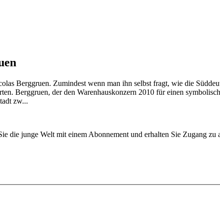
uen
icolas Berg­gruen. Zumindest wenn man ihn selbst fragt, wie die Südd
orten. Berggruen, der den Warenhauskonzern 2010 für einen symbolisch
adt zw...
n Sie die junge Welt mit einem Abonnement und erhalten Sie Zugang z