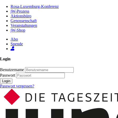
Zum
Rosa-Luxemburg-Konferenz
Inhalt
jW-Prozess
der
Aktionsbüro
Seite
Genossenschaft
Veranstaltungen
jW-Shop
Abo
Spende
Login
Benutzername
Passwort
Login
Passwort vergessen?