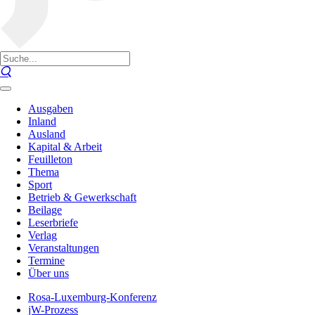
Ausgaben
Inland
Ausland
Kapital & Arbeit
Feuilleton
Thema
Sport
Betrieb & Gewerkschaft
Beilage
Leserbriefe
Verlag
Veranstaltungen
Termine
Über uns
Rosa-Luxemburg-Konferenz
jW-Prozess