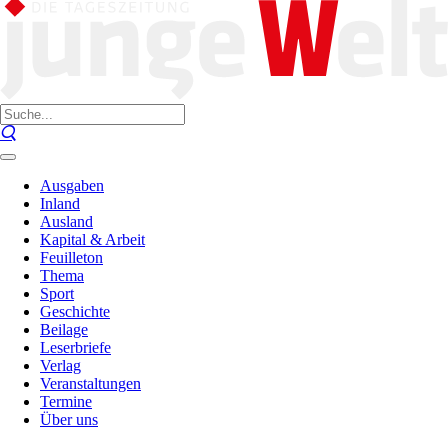
Ausgaben
Inland
Ausland
Kapital & Arbeit
Feuilleton
Thema
Sport
Geschichte
Beilage
Leserbriefe
Verlag
Veranstaltungen
Termine
Über uns