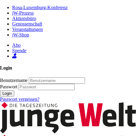
Zum
Rosa-Luxemburg-Konferenz
Inhalt
jW-Prozess
der
Aktionsbüro
Seite
Genossenschaft
Veranstaltungen
jW-Shop
Abo
Spende
Login
Benutzername
Passwort
Login
Passwort vergessen?