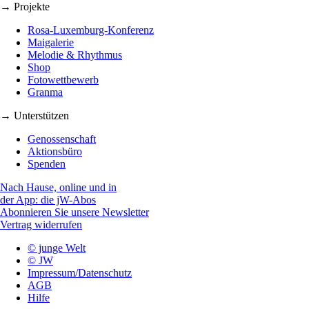
→ Projekte
Rosa-Luxemburg-Konferenz
Maigalerie
Melodie & Rhythmus
Shop
Fotowettbewerb
Granma
→ Unterstützen
Genossenschaft
Aktionsbüro
Spenden
Nach Hause, online und in
der App: die jW-Abos
Abonnieren Sie unsere Newsletter
Vertrag widerrufen
© junge Welt
© JW
Impressum/Datenschutz
AGB
Hilfe