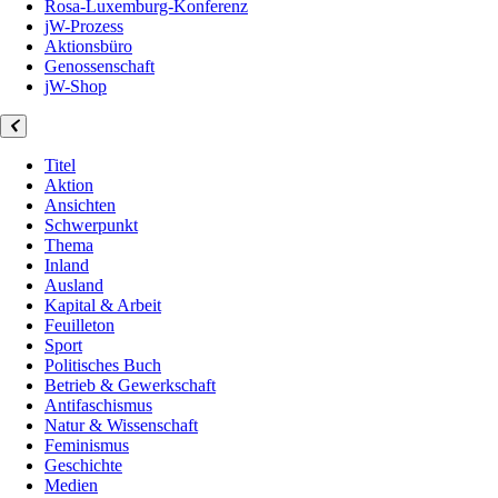
Rosa-Luxemburg-Konferenz
jW-Prozess
Aktionsbüro
Genossenschaft
jW-Shop
Titel
Aktion
Ansichten
Schwerpunkt
Thema
Inland
Ausland
Kapital & Arbeit
Feuilleton
Sport
Politisches Buch
Betrieb & Gewerkschaft
Antifaschismus
Natur & Wissenschaft
Feminismus
Geschichte
Medien