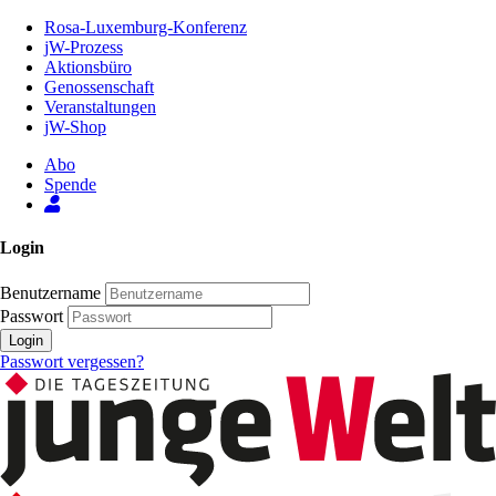
Zum
Rosa-Luxemburg-Konferenz
Inhalt
jW-Prozess
der
Aktionsbüro
Seite
Genossenschaft
Veranstaltungen
jW-Shop
Abo
Spende
Login
Benutzername
Passwort
Login
Passwort vergessen?