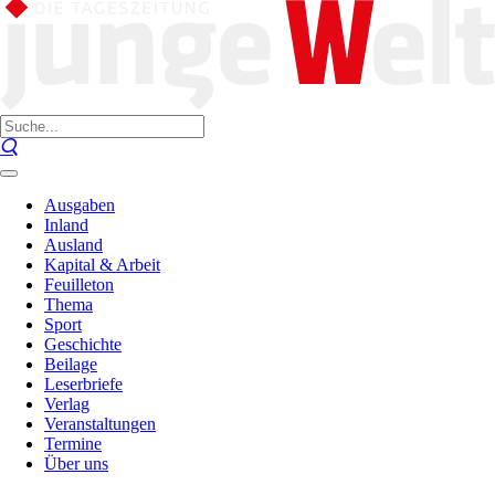
Ausgaben
Inland
Ausland
Kapital & Arbeit
Feuilleton
Thema
Sport
Geschichte
Beilage
Leserbriefe
Verlag
Veranstaltungen
Termine
Über uns