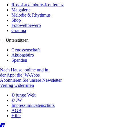
Rosa-Luxemburg-Konferenz
Maigalerie
Melodie & Rhythmus
Shop
Fotowettbewerb
Granma
→ Unterstützen
Genossenschaft
Aktionsbüro
Spenden
Nach Hause, online und in
der App: die jW-Abos
Abonnieren Sie unsere Newsletter
Vertrag widerrufen
© junge Welt
© JW
Impressum/Datenschutz
AGB
Hilfe