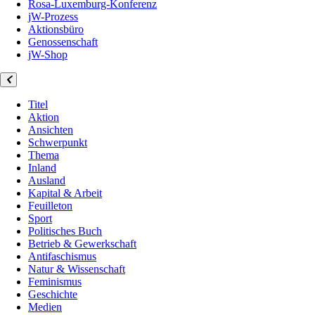
Rosa-Luxemburg-Konferenz
jW-Prozess
Aktionsbüro
Genossenschaft
jW-Shop
Titel
Aktion
Ansichten
Schwerpunkt
Thema
Inland
Ausland
Kapital & Arbeit
Feuilleton
Sport
Politisches Buch
Betrieb & Gewerkschaft
Antifaschismus
Natur & Wissenschaft
Feminismus
Geschichte
Medien