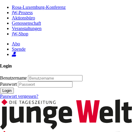
Zum
Rosa-Luxemburg-Konferenz
Inhalt
jW-Prozess
der
Aktionsbüro
Seite
Genossenschaft
Veranstaltungen
jW-Shop
Abo
Spende
Login
Benutzername
Passwort
Login
Passwort vergessen?