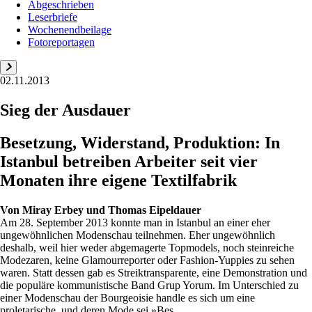
Abgeschrieben
Leserbriefe
Wochenendbeilage
Fotoreportagen
02.11.2013
Sieg der Ausdauer
Besetzung, Widerstand, Produktion: In
Istanbul betreiben Arbeiter seit vier
Monaten ihre eigene Textilfabrik
Von
Miray Erbey und Thomas Eipeldauer
Am 28. September 2013 konnte man in Istanbul an einer eher
ungewöhnlichen Modenschau teilnehmen. Eher ungewöhnlich
deshalb, weil hier weder abgemagerte Topmodels, noch steinreiche
Modezaren, keine Glamourreporter oder Fashion-Yuppies zu sehen
waren. Statt dessen gab es Streiktransparente, eine Demonstration und
die populäre kommunistische Band Grup Yorum. Im Unterschied zu
einer Modenschau der Bourgeoisie handle es sich um eine
proletarische, und deren Mode sei »Bes...