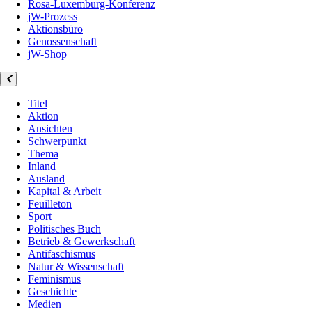
Rosa-Luxemburg-Konferenz
jW-Prozess
Aktionsbüro
Genossenschaft
jW-Shop
Titel
Aktion
Ansichten
Schwerpunkt
Thema
Inland
Ausland
Kapital & Arbeit
Feuilleton
Sport
Politisches Buch
Betrieb & Gewerkschaft
Antifaschismus
Natur & Wissenschaft
Feminismus
Geschichte
Medien