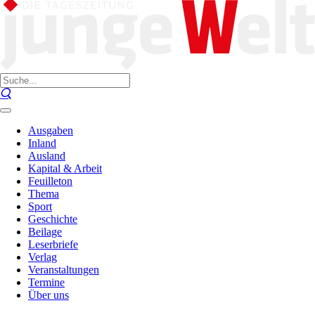
Ausgaben
Inland
Ausland
Kapital & Arbeit
Feuilleton
Thema
Sport
Geschichte
Beilage
Leserbriefe
Verlag
Veranstaltungen
Termine
Über uns