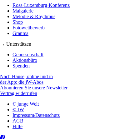
Rosa-Luxemburg-Konferenz
Maigalerie
Melodie & Rhythmus
Shop
Fotowettbewerb
Granma
→ Unterstützen
Genossenschaft
Aktionsbüro
Spenden
Nach Hause, online und in
der App: die jW-Abos
Abonnieren Sie unsere Newsletter
Vertrag widerrufen
© junge Welt
© JW
Impressum/Datenschutz
AGB
Hilfe