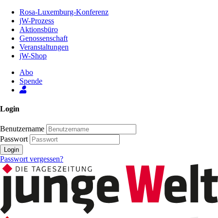
Zum
Rosa-Luxemburg-Konferenz
Inhalt
jW-Prozess
der
Aktionsbüro
Seite
Genossenschaft
Veranstaltungen
jW-Shop
Abo
Spende
Login
Benutzername
Passwort
Login
Passwort vergessen?