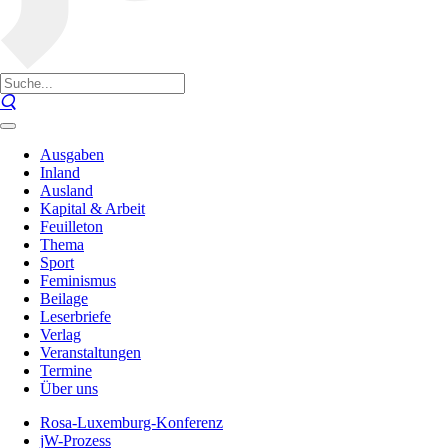
Ausgaben
Inland
Ausland
Kapital & Arbeit
Feuilleton
Thema
Sport
Feminismus
Beilage
Leserbriefe
Verlag
Veranstaltungen
Termine
Über uns
Rosa-Luxemburg-Konferenz
jW-Prozess