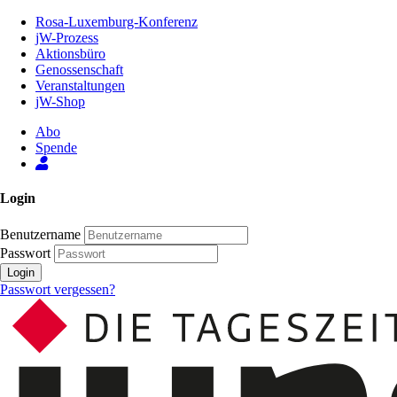
Zum
Rosa-Luxemburg-Konferenz
Inhalt
jW-Prozess
der
Aktionsbüro
Seite
Genossenschaft
Veranstaltungen
jW-Shop
Abo
Spende
Login
Benutzername
Passwort
Login
Passwort vergessen?