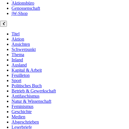
Aktionsbüro
Genossenschaft
jW-Shop
Titel
Aktion
Ansichten
Schwerpunkt
Thema
Inland
Ausland
Kapital & Arbeit
Feuilleton
Sport
Politisches Buch
Betrieb & Gewerkschaft
Antifaschismus
Natur & Wissenschaft
Feminismus
Geschichte
Medien
Abgeschrieben
Leserbriefe