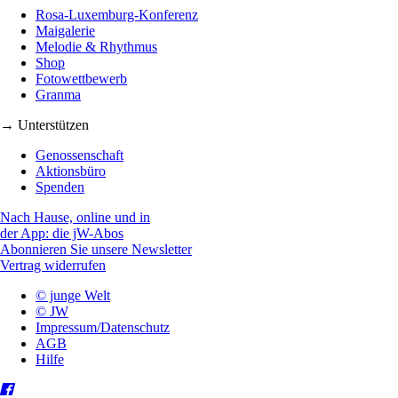
Rosa-Luxemburg-Konferenz
Maigalerie
Melodie & Rhythmus
Shop
Fotowettbewerb
Granma
→ Unterstützen
Genossenschaft
Aktionsbüro
Spenden
Nach Hause, online und in
der App: die jW-Abos
Abonnieren Sie unsere Newsletter
Vertrag widerrufen
© junge Welt
© JW
Impressum/Datenschutz
AGB
Hilfe