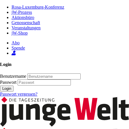
Zum
Rosa-Luxemburg-Konferenz
Inhalt
jW-Prozess
der
Aktionsbüro
Seite
Genossenschaft
Veranstaltungen
jW-Shop
Abo
Spende
Login
Benutzername
Passwort
Login
Passwort vergessen?