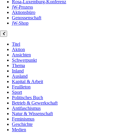
Rosa-Luxemburg-Konferenz
jW-Prozess
Aktionsbüro
Genossenschaft
jW-Shop
Titel
Aktion
Ansichten
Schwerpunkt
Thema
Inland
Ausland
Kapital & Arbeit
Feuilleton
Sport
Politisches Buch
Betrieb & Gewerkschaft
Antifaschismus
Natur & Wissenschaft
Feminismus
Geschichte
Medien