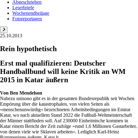
Abgeschrieben
Leserbriefe
Wochenendbeilage
Fotoreportagen
25.10.2013
Rein hypothetisch
Erst mal qualifizieren: Deutscher
Handballbund will keine Kritik an WM
2015 in Katar äußern
Von
Ben Mendelson
Nahezu unisono gibt es in der gesamten Bundesrepublik seit Wochen
Empörung über die katastrophalen, von vielen Seiten als
»menschenunwürdig« bezeichneten Arbeitsbedingungen im Emirat
Katar, wo nach aktuellem Stand 2022 die Fußball-Weltmeisterschaft
der Männer stattfinden soll. Auf 230000 Einheimische kommen in
Katar einem Bericht der Zeit zufolge »rund 1,6 Millionen Gastarbeiter,
von denen viele wie Sklaven arbeiten«. Lediglich Karl-Heinz
Rummenigge äußerte, Katar h...