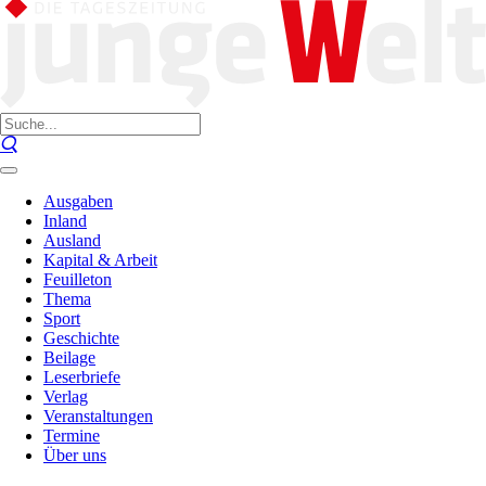
Ausgaben
Inland
Ausland
Kapital & Arbeit
Feuilleton
Thema
Sport
Geschichte
Beilage
Leserbriefe
Verlag
Veranstaltungen
Termine
Über uns