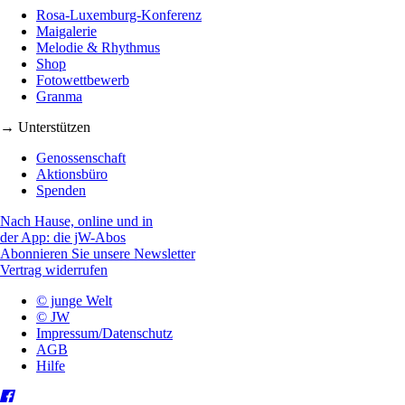
Rosa-Luxemburg-Konferenz
Maigalerie
Melodie & Rhythmus
Shop
Fotowettbewerb
Granma
→ Unterstützen
Genossenschaft
Aktionsbüro
Spenden
Nach Hause, online und in
der App: die jW-Abos
Abonnieren Sie unsere Newsletter
Vertrag widerrufen
© junge Welt
© JW
Impressum/Datenschutz
AGB
Hilfe