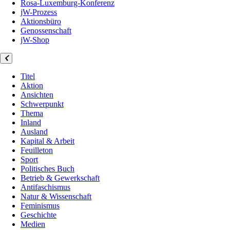
Rosa-Luxemburg-Konferenz
jW-Prozess
Aktionsbüro
Genossenschaft
jW-Shop
Titel
Aktion
Ansichten
Schwerpunkt
Thema
Inland
Ausland
Kapital & Arbeit
Feuilleton
Sport
Politisches Buch
Betrieb & Gewerkschaft
Antifaschismus
Natur & Wissenschaft
Feminismus
Geschichte
Medien