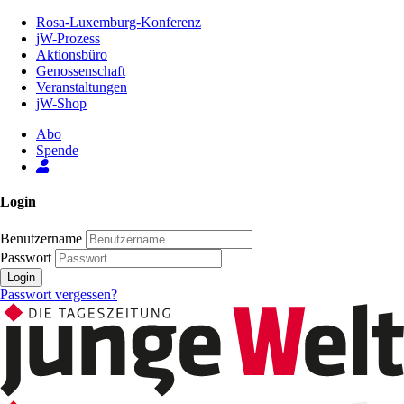
Zum
Rosa-Luxemburg-Konferenz
Inhalt
jW-Prozess
der
Aktionsbüro
Seite
Genossenschaft
Veranstaltungen
jW-Shop
Abo
Spende
Login
Benutzername
Passwort
Login
Passwort vergessen?