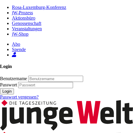
Zum
Rosa-Luxemburg-Konferenz
Inhalt
jW-Prozess
der
Aktionsbüro
Seite
Genossenschaft
Veranstaltungen
jW-Shop
Abo
Spende
Login
Benutzername
Passwort
Login
Passwort vergessen?