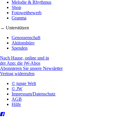
Melodie & Rhythmus
Shop
Fotowettbewerb
Granma
→ Unterstützen
Genossenschaft
Aktionsbüro
Spenden
Nach Hause, online und in
der App: die jW-Abos
Abonnieren Sie unsere Newsletter
Vertrag widerrufen
© junge Welt
© JW
Impressum/Datenschutz
AGB
Hilfe