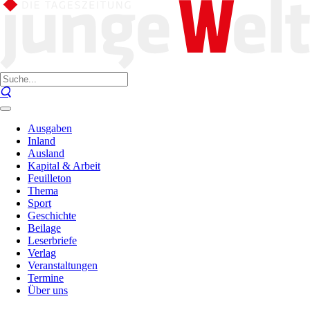
Ausgaben
Inland
Ausland
Kapital & Arbeit
Feuilleton
Thema
Sport
Geschichte
Beilage
Leserbriefe
Verlag
Veranstaltungen
Termine
Über uns