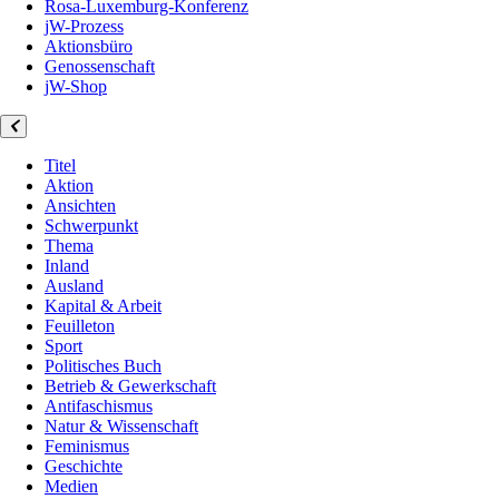
Rosa-Luxemburg-Konferenz
jW-Prozess
Aktionsbüro
Genossenschaft
jW-Shop
Titel
Aktion
Ansichten
Schwerpunkt
Thema
Inland
Ausland
Kapital & Arbeit
Feuilleton
Sport
Politisches Buch
Betrieb & Gewerkschaft
Antifaschismus
Natur & Wissenschaft
Feminismus
Geschichte
Medien