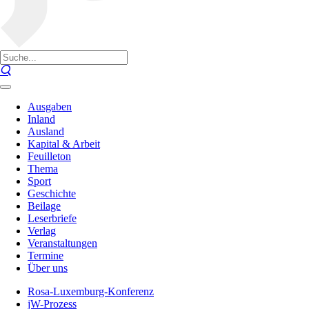
Ausgaben
Inland
Ausland
Kapital & Arbeit
Feuilleton
Thema
Sport
Geschichte
Beilage
Leserbriefe
Verlag
Veranstaltungen
Termine
Über uns
Rosa-Luxemburg-Konferenz
jW-Prozess