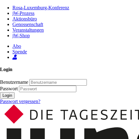
Zum
Rosa-Luxemburg-Konferenz
Inhalt
jW-Prozess
der
Aktionsbüro
Seite
Genossenschaft
Veranstaltungen
jW-Shop
Abo
Spende
Login
Benutzername
Passwort
Login
Passwort vergessen?