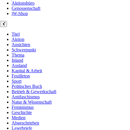
Aktionsbüro
Genossenschaft
jW-Shop
Titel
Aktion
Ansichten
Schwerpunkt
Thema
Inland
Ausland
Kapital & Arbeit
Feuilleton
Sport
Politisches Buch
Betrieb & Gewerkschaft
Antifaschismus
Natur & Wissenschaft
Feminismus
Geschichte
Medien
Abgeschrieben
Leserbriefe