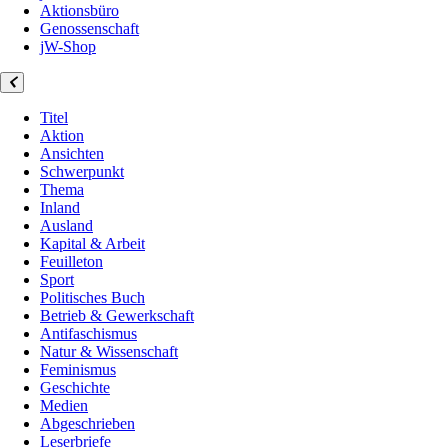
Aktionsbüro
Genossenschaft
jW-Shop
Titel
Aktion
Ansichten
Schwerpunkt
Thema
Inland
Ausland
Kapital & Arbeit
Feuilleton
Sport
Politisches Buch
Betrieb & Gewerkschaft
Antifaschismus
Natur & Wissenschaft
Feminismus
Geschichte
Medien
Abgeschrieben
Leserbriefe