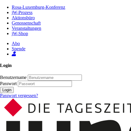
Zum
Rosa-Luxemburg-Konferenz
Inhalt
jW-Prozess
der
Aktionsbüro
Seite
Genossenschaft
Veranstaltungen
jW-Shop
Abo
Spende
Login
Benutzername
Passwort
Login
Passwort vergessen?