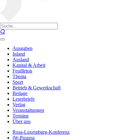
Ausgaben
Inland
Ausland
Kapital & Arbeit
Feuilleton
Thema
Sport
Betrieb & Gewerkschaft
Beilage
Leserbriefe
Verlag
Veranstaltungen
Termine
Über uns
Rosa-Luxemburg-Konferenz
jW-Prozess