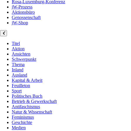
Rosa-Luxemburg-Konferenz
jW-Prozess
Aktionsbüro
Genossenschaft
jW-Shop
Titel
Aktion
Ansichten
Schwerpunkt
Thema
Inland
Ausland
Kapital & Arbeit
Feuilleton
Sport
Politisches Buch
Betrieb & Gewerkschaft
Antifaschismus
Natur & Wissenschaft
Feminismus
Geschichte
Medien