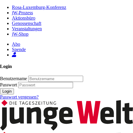
Zum
Rosa-Luxemburg-Konferenz
Inhalt
jW-Prozess
der
Aktionsbüro
Seite
Genossenschaft
Veranstaltungen
jW-Shop
Abo
Spende
Login
Benutzername
Passwort
Login
Passwort vergessen?