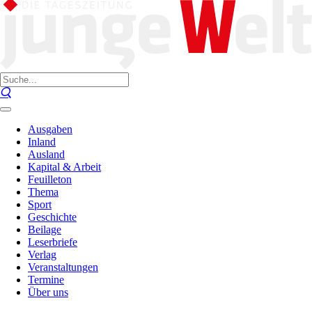
Ausgaben
Inland
Ausland
Kapital & Arbeit
Feuilleton
Thema
Sport
Geschichte
Beilage
Leserbriefe
Verlag
Veranstaltungen
Termine
Über uns