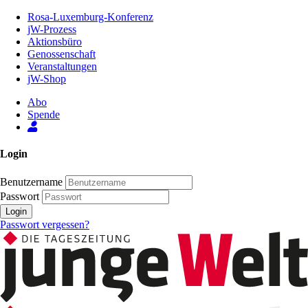
Zum
Rosa-Luxemburg-Konferenz
Inhalt
jW-Prozess
der
Aktionsbüro
Seite
Genossenschaft
Veranstaltungen
jW-Shop
Abo
Spende
Login
Benutzername
Passwort
Login
Passwort vergessen?