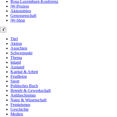
Rosa-Luxemburg-Konferenz
jW-Prozess
Aktionsbüro
Genossenschaft
jW-Shop
Titel
Aktion
Ansichten
Schwerpunkt
Thema
Inland
Ausland
Kapital & Arbeit
Feuilleton
Sport
Politisches Buch
Betrieb & Gewerkschaft
Antifaschismus
Natur & Wissenschaft
Feminismus
Geschichte
Medien