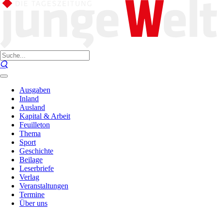
Ausgaben
Inland
Ausland
Kapital & Arbeit
Feuilleton
Thema
Sport
Geschichte
Beilage
Leserbriefe
Verlag
Veranstaltungen
Termine
Über uns