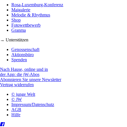
Rosa-Luxemburg-Konferenz
Maigalerie
Melodie & Rhythmus
Shop
Fotowettbewerb
Granma
→ Unterstützen
Genossenschaft
Aktionsbüro
Spenden
Nach Hause, online und in
der App: die jW-Abos
Abonnieren Sie unsere Newsletter
Vertrag widerrufen
© junge Welt
© JW
Impressum/Datenschutz
AGB
Hilfe